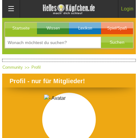
Login
Startseite
Wissen
Lexikon
Spiel/Spaß
Community
Profil
Profil - nur für Mitglieder!