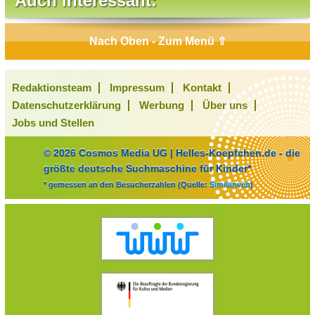
Auch interessant:
Nach Oben - Zum Menü ⇧
Redaktionsteam
Impressum
Kontakt
Datenschutzerklärung
Werbung
Über uns
Jobs und Stellen
© 2026 Cosmos Media UG | Helles-Koepfchen.de - die
größte deutsche Suchmaschine für Kinder*
* gemessen an den Besucherzahlen (Quelle:
Similarweb
)