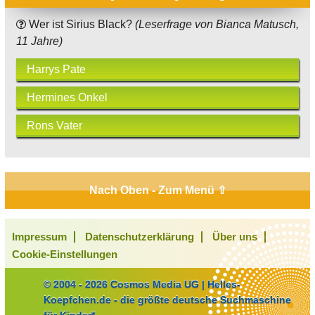
Wer ist Sirius Black?
(Leserfrage von Bianca Matusch,
11 Jahre)
Harrys Pate
Hermines Onkel
Rons Vater
Nach Oben - Zum Menü ⇧
Impressum
Datenschutzerklärung
Über uns
Cookie-Einstellungen
© 2004 - 2026 Cosmos Media UG | Helles-
Koepfchen.de - die größte deutsche Suchmaschine
für Kinder*