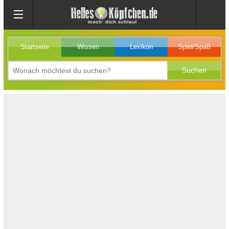
Startseite
Wissen
Lexikon
Spiel/Spaß