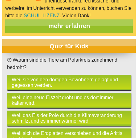
uneingeschränkt, rechtssicher und
werbefrei im Unterricht verwenden zu können, buchen Sie
bitte die
SCHUL-LIZENZ
. Vielen Dank!
mehr erfahren
Quiz für Kids
Warum sind die Tiere am Polarkreis zunehmend
bedroht?
Weil sie von den dortigen Bewohnern gejagt und
gegessen werden.
Weil eine neue Eiszeit droht und es dort immer
kälter wird.
Weil das Eis der Pole durch die Klimaveränderung
schmilzt und es immer wärmer wird.
Weil sich die Erdplatten verschieben und die Arktis