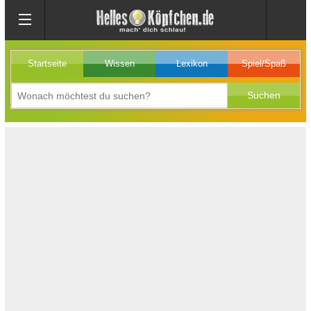
Startseite
Wissen
Lexikon
Spiel/Spaß