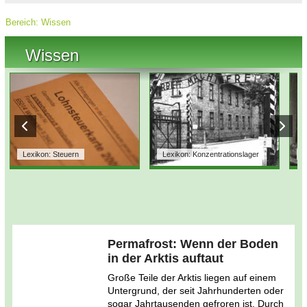
Bereich:
Wissen
Wissen
Lexikon: Steuern
Lexikon: Konzentrationslager
L
Permafrost: Wenn der Boden
in der Arktis auftaut
Große Teile der Arktis liegen auf einem
Untergrund, der seit Jahrhunderten oder
sogar Jahrtausenden gefroren ist. Durch