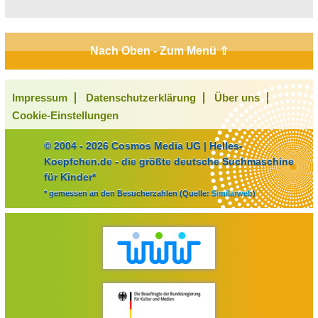
Nach Oben - Zum Menü ⇧
Impressum
Datenschutzerklärung
Über uns
Cookie-Einstellungen
© 2004 - 2026 Cosmos Media UG | Helles-
Koepfchen.de - die größte deutsche Suchmaschine
für Kinder*
* gemessen an den Besucherzahlen (Quelle:
Similarweb
)