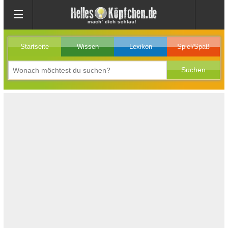
Startseite
Wissen
Lexikon
Spiel/Spaß