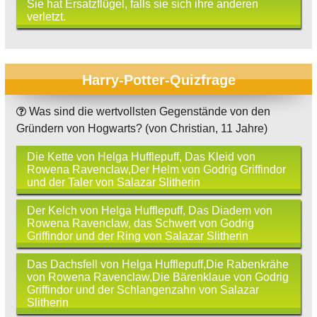
Sie hat Ersatzflügel, falls sie sich ihre anderen
verletzt.
Harry-Potter-Quizfrage
Was sind die wertvollsten Gegenstände von den
Gründern von Hogwarts? (von Christian, 11 Jahre)
Die Kette von Helga Hufflepuff, Das Kleid von
Rowena Ravenclaw,Der Helm von Godrig Griffindor
und der Taler von Salazar Slitherin
Der Kelch von Helga Hufflepuff, Das Diadem von
Rowena Ravenclaw, das Schwert von Godrig
Griffindor und der Ring von Salazar Slitherin
Das Dachsfell von Helga Hufflepuff,Die Rabenkrähe
von Rowena Ravenclaw,Die Bärenklaue von Godrig
Griffindor und der Schlangenzahn von Salazar
Slitherin