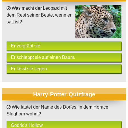
Was macht der Leopard mit
dem Rest seiner Beute, wenn er
satt ist?
Er vergräbt sie.
Er schleppt sie auf einen Baum.
Er lässt sie liegen.
Harry-Potter-Quizfrage
Wie lautet der Name des Dorfes, in dem Horace
Slughorn wohnt?
Godric's Hollow