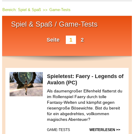
Bereich:
Spiel & Spaß
Game-Tests
Spiel & Spaß / Game-Tests
Seite
1
2
Spieletest: Faery - Legends of
Avalon (PC)
Als daumengroßer Elfenheld flatterst du
im Rollenspiel Faery durch tolle
Fantasy-Welten und kämpfst gegen
riesengroße Bösewichte. Bist du bereit
für ein abgedrehtes, vollkommen
magisches Abenteuer?
GAME-TESTS
WEITERLESEN >>