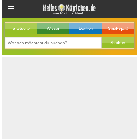
Startseite
Wissen
Lexikon
Spiel/Spaß