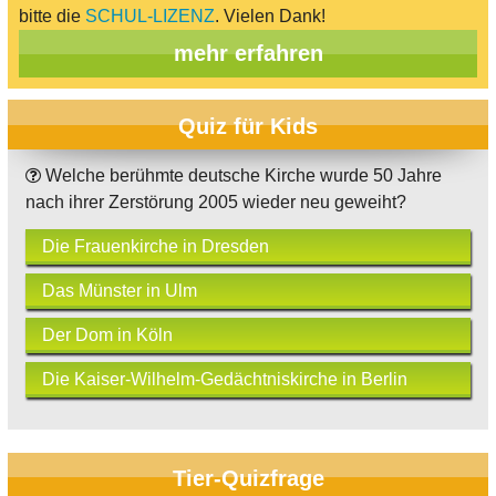
bitte die
SCHUL-LIZENZ
. Vielen Dank!
mehr erfahren
Quiz für Kids
Welche berühmte deutsche Kirche wurde 50 Jahre
nach ihrer Zerstörung 2005 wieder neu geweiht?
Die Frauenkirche in Dresden
Das Münster in Ulm
Der Dom in Köln
Die Kaiser-Wilhelm-Gedächtniskirche in Berlin
Tier-Quizfrage