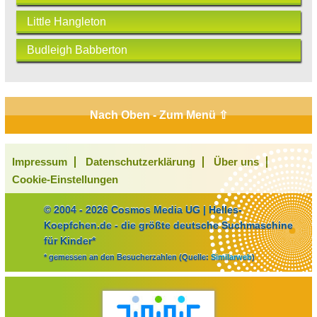
Little Hangleton
Budleigh Babberton
Nach Oben - Zum Menü ⇧
Impressum
Datenschutzerklärung
Über uns
Cookie-Einstellungen
© 2004 - 2026 Cosmos Media UG | Helles-
Koepfchen.de - die größte deutsche Suchmaschine
für Kinder*
* gemessen an den Besucherzahlen (Quelle:
Similarweb
)