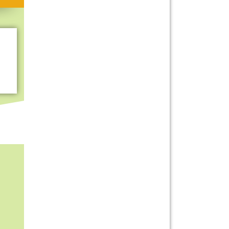
Mitmachen & Kreatives
Bücher & Filme
Quiz-Spiele
Spiele & Ideen
Jugendreporter
Rezeptideen
Game-Tests
Reisen, Events & Sport
E-Cards