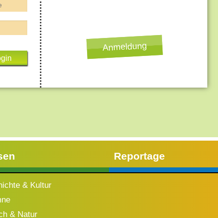
Anmeldung
sen
Reportage
ichte & Kultur
mne
h & Natur