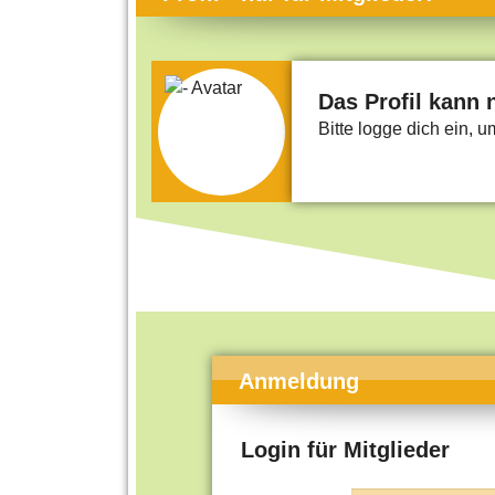
Themen-Specials
Kol
Häufig gesucht
Men
Beliebte Artikel
Gese
Das Profil kann 
Bitte logge dich ein, 
Rat
Uni
Kun
Tec
Kin
Län
Fra
Anmeldung
Login für Mitglieder