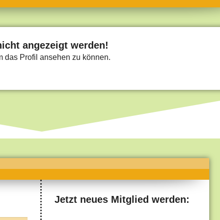
umne
sch & Natur
llschaft & Politik
nicht angezeigt werden!
um das Profil ansehen zu können.
geber & Tipps
versum
st
hnik
deruni
derlexikon
gen und Antworten
Jetzt neues Mitglied werden: