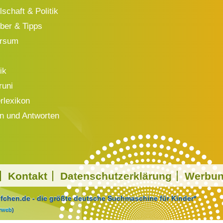
schaft & Politik
ber & Tipps
ersum
ik
runi
rlexikon
n und Antworten
Kontakt
Datenschutzerklärung
Werbu
chen.de - die größte deutsche Suchmaschine für Kinder*
arweb
)