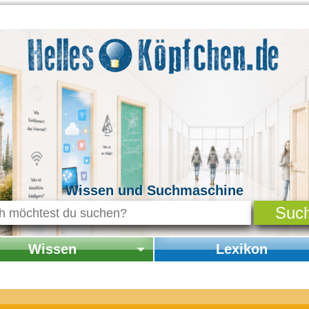
Wissen und Suchmaschine
Wissen
Lexikon
seite Wissen
Startseite Lexikon
chichte & Kultur