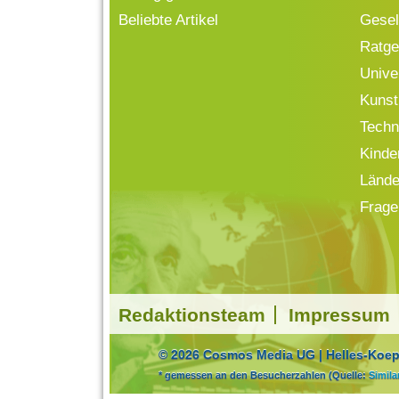
Beliebte Artikel
Gesell
Ratge
Univ
Kunst
Techn
Kinde
Lände
Frage
Redaktionsteam
Impressum
© 2026 Cosmos Media UG | Helles-Koepf
* gemessen an den Besucherzahlen (Quelle:
Simil