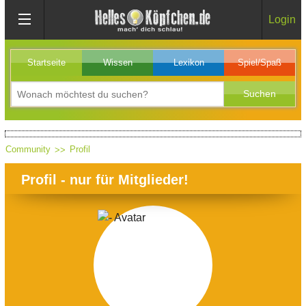
Login
Startseite
Wissen
Lexikon
Spiel/Spaß
Community
Profil
Profil - nur für Mitglieder!