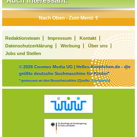
Auch interessant:
Nach Oben - Zum Menü ⇧
Redaktionsteam
Impressum
Kontakt
Datenschutzerklärung
Werbung
Über uns
Jobs und Stellen
© 2026 Cosmos Media UG | Helles-Koepfchen.de - die
größte deutsche Suchmaschine für Kinder*
* gemessen an den Besucherzahlen (Quelle:
Similarweb
)