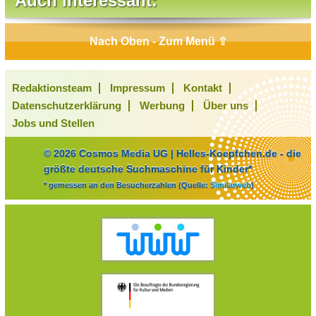
Auch interessant:
Nach Oben - Zum Menü ⇧
Redaktionsteam
Impressum
Kontakt
Datenschutzerklärung
Werbung
Über uns
Jobs und Stellen
© 2026 Cosmos Media UG | Helles-Koepfchen.de - die
größte deutsche Suchmaschine für Kinder*
* gemessen an den Besucherzahlen (Quelle:
Similarweb
)