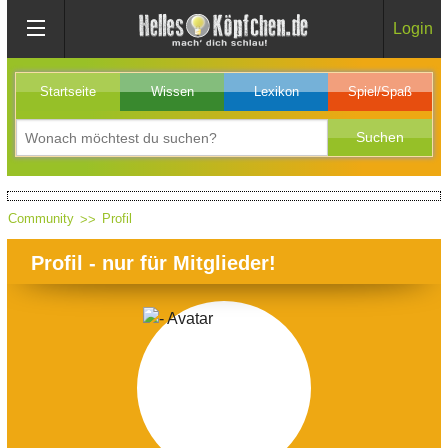
Login
Startseite
Wissen
Lexikon
Spiel/Spaß
Community
Profil
Profil - nur für Mitglieder!