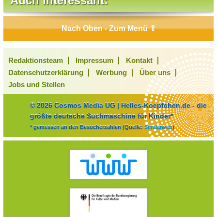
Auch interessant:
Nach Oben - Zum Menü ⇧
Redaktionsteam
Impressum
Kontakt
Datenschutzerklärung
Werbung
Über uns
Jobs und Stellen
© 2026 Cosmos Media UG | Helles-Koepfchen.de - die
größte deutsche Suchmaschine für Kinder*
* gemessen an den Besucherzahlen (Quelle:
Similarweb
)