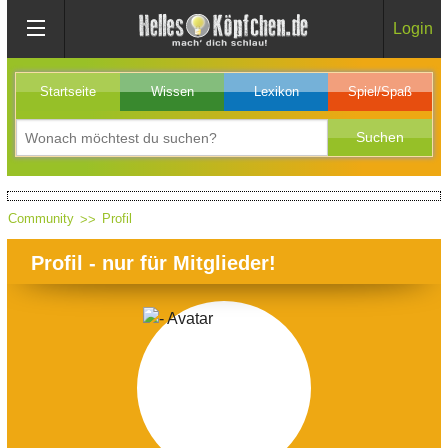
Login
Startseite
Wissen
Lexikon
Spiel/Spaß
Community
Profil
Profil - nur für Mitglieder!