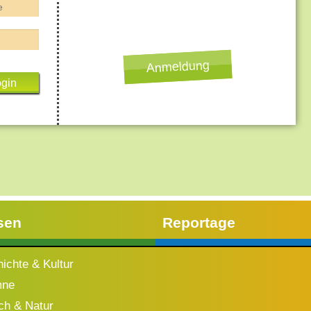
Anmeldung
sen
Reportage
ichte & Kultur
mne
h & Natur