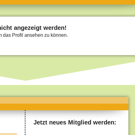
umne
sch & Natur
llschaft & Politik
nicht angezeigt werden!
um das Profil ansehen zu können.
geber & Tipps
versum
st
hnik
deruni
derlexikon
gen und Antworten
Jetzt neues Mitglied werden: