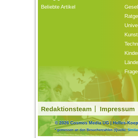
Beliebte Artikel
Gesell
Ratge
Univ
Kunst
Techn
Kinde
Lände
Frage
Redaktionsteam
Impressum
© 2026 Cosmos Media UG | Helles-Koepf
* gemessen an den Besucherzahlen (Quelle:
Simil