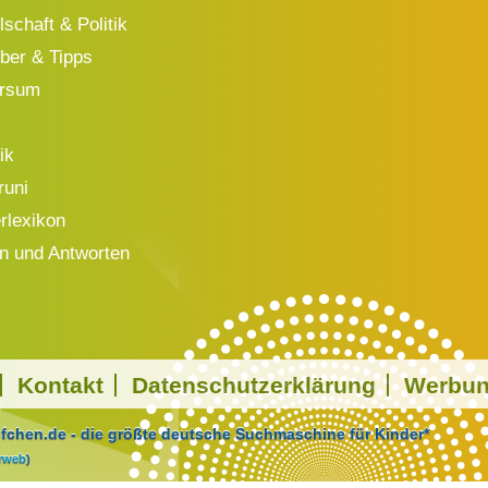
schaft & Politik
ber & Tipps
ersum
ik
runi
rlexikon
n und Antworten
Kontakt
Datenschutzerklärung
Werbu
chen.de - die größte deutsche Suchmaschine für Kinder*
arweb
)