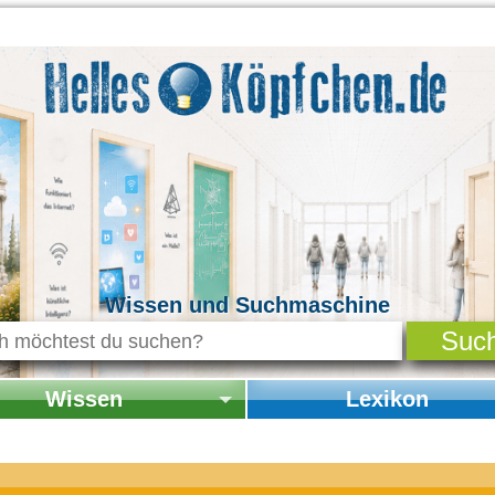
Wissen und Suchmaschine
Wissen
Lexikon
seite Wissen
Startseite Lexikon
chichte & Kultur