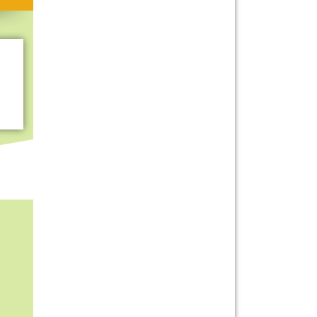
Mitmachen & Kreatives
Bücher & Filme
Quiz-Spiele
Spiele & Ideen
Jugendreporter
Rezeptideen
Game-Tests
Reisen, Events & Sport
E-Cards