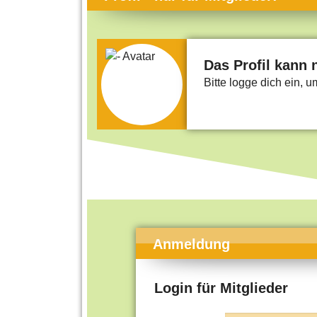
Themen-Specials
Kol
Häufig gesucht
Men
Beliebte Artikel
Gese
Das Profil kann 
Bitte logge dich ein, 
Rat
Uni
Kun
Tec
Kin
Län
Fra
Anmeldung
Login für Mitglieder