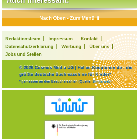
Auch interessant:
Nach Oben - Zum Menü ⇧
Redaktionsteam
Impressum
Kontakt
Datenschutzerklärung
Werbung
Über uns
Jobs und Stellen
© 2026 Cosmos Media UG | Helles-Koepfchen.de - die
größte deutsche Suchmaschine für Kinder*
* gemessen an den Besucherzahlen (Quelle:
Similarweb
)