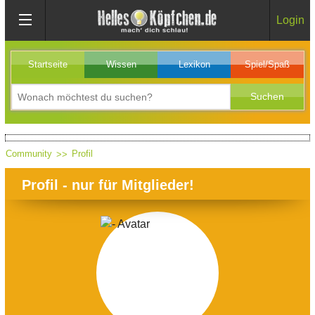
Login
Startseite
Wissen
Lexikon
Spiel/Spaß
Community
Profil
Profil - nur für Mitglieder!