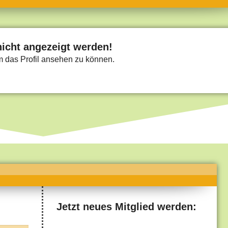
umne
sch & Natur
llschaft & Politik
nicht angezeigt werden!
um das Profil ansehen zu können.
geber & Tipps
versum
st
hnik
deruni
derlexikon
gen und Antworten
Jetzt neues Mitglied werden: