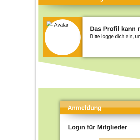
Themen-Specials
Kol
Häufig gesucht
Men
Beliebte Artikel
Gese
Das Profil kann 
Bitte logge dich ein, 
Rat
Uni
Kun
Tec
Kin
Län
Fra
Anmeldung
Login für Mitglieder