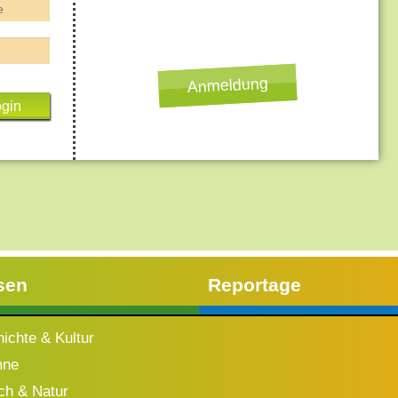
Anmeldung
sen
Reportage
ichte & Kultur
mne
h & Natur