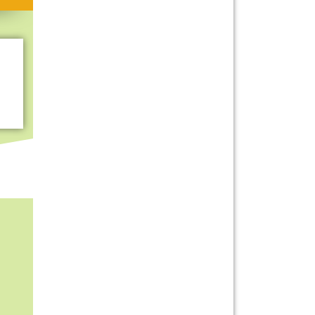
Mitmachen & Kreatives
Bücher & Filme
Quiz-Spiele
Spiele & Ideen
Jugendreporter
Rezeptideen
Game-Tests
Reisen, Events & Sport
E-Cards