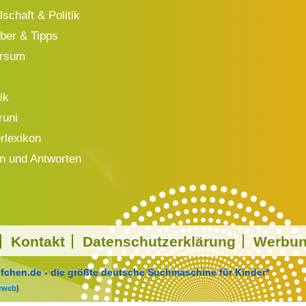
schaft & Politik
ber & Tipps
ersum
ik
runi
rlexikon
n und Antworten
Kontakt
Datenschutzerklärung
Werbu
chen.de - die größte deutsche Suchmaschine für Kinder*
arweb
)