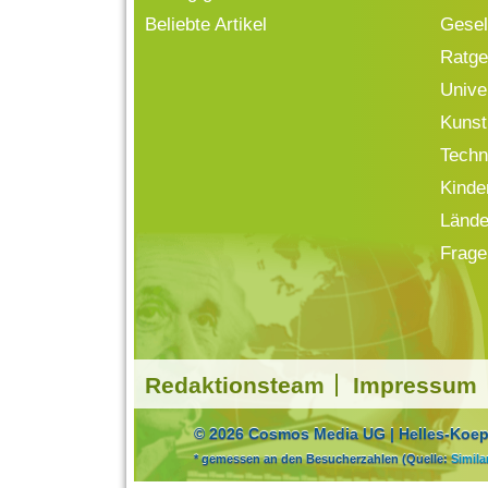
Beliebte Artikel
Gesell
Ratge
Univ
Kunst
Techn
Kinde
Lände
Frage
Redaktionsteam
Impressum
© 2026 Cosmos Media UG | Helles-Koepf
* gemessen an den Besucherzahlen (Quelle:
Simil