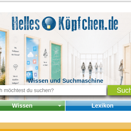
Wissen und Suchmaschine
Wissen
Lexikon
seite Wissen
Startseite Lexikon
chichte & Kultur