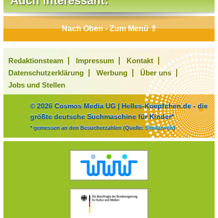
Auch interessant:
Nach Oben - Zum Menü ⇧
Redaktionsteam
Impressum
Kontakt
Datenschutzerklärung
Werbung
Über uns
Jobs und Stellen
© 2026 Cosmos Media UG | Helles-Koepfchen.de - die
größte deutsche Suchmaschine für Kinder*
* gemessen an den Besucherzahlen (Quelle:
Similarweb
)