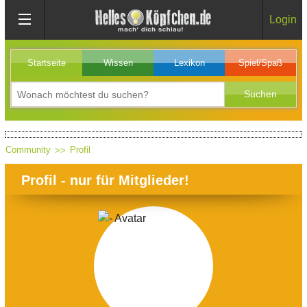
Login
Startseite
Wissen
Lexikon
Spiel/Spaß
Community
Profil
Profil - nur für Mitglieder!