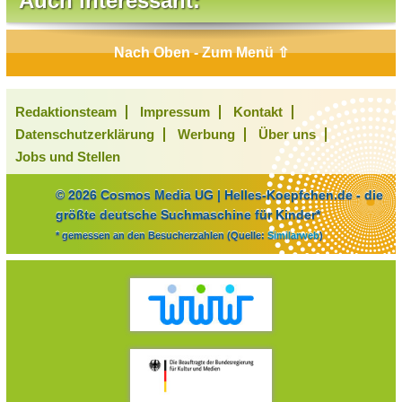
Auch interessant:
Nach Oben - Zum Menü ⇧
Redaktionsteam
Impressum
Kontakt
Datenschutzerklärung
Werbung
Über uns
Jobs und Stellen
© 2026 Cosmos Media UG | Helles-Koepfchen.de - die
größte deutsche Suchmaschine für Kinder*
* gemessen an den Besucherzahlen (Quelle:
Similarweb
)