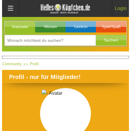
Login
Startseite
Wissen
Lexikon
Spiel/Spaß
Community
Profil
Profil - nur für Mitglieder!