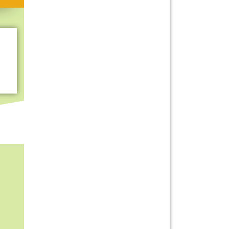
Mitmachen & Kreatives
Bücher & Filme
Quiz-Spiele
Spiele & Ideen
Jugendreporter
Rezeptideen
Game-Tests
Reisen, Events & Sport
E-Cards