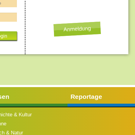
Anmeldung
sen
Reportage
ichte & Kultur
mne
h & Natur