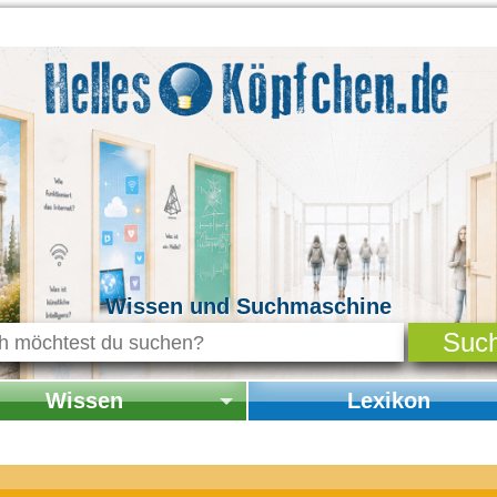
Wissen und Suchmaschine
Wissen
Lexikon
seite Wissen
Startseite Lexikon
chichte & Kultur