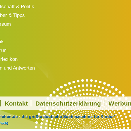
schaft & Politik
ber & Tipps
ersum
ik
runi
rlexikon
n und Antworten
Kontakt
Datenschutzerklärung
Werbu
chen.de - die größte deutsche Suchmaschine für Kinder*
arweb
)