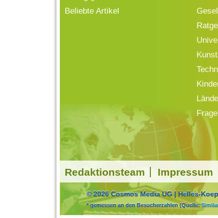
Beliebte Artikel
Gesell
Ratge
Univ
Kunst
Techn
Kinde
Lände
Frage
Redaktionsteam
Impressum
© 2026 Cosmos Media UG | Helles-Koepf
* gemessen an den Besucherzahlen (Quelle:
Simil