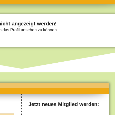
umne
sch & Natur
llschaft & Politik
nicht angezeigt werden!
um das Profil ansehen zu können.
geber & Tipps
versum
st
hnik
deruni
derlexikon
gen und Antworten
Jetzt neues Mitglied werden: