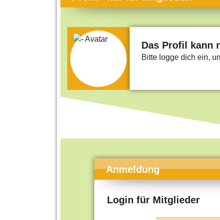
Themen-Specials
Kol
Häufig gesucht
Men
Beliebte Artikel
Gese
Das Profil kann 
Bitte logge dich ein, 
Rat
Uni
Kun
Tec
Kin
Län
Fra
Anmeldung
Login für Mitglieder