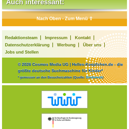
Auch interessant:
Nach Oben - Zum Menü ⇧
Redaktionsteam
Impressum
Kontakt
Datenschutzerklärung
Werbung
Über uns
Jobs und Stellen
© 2026 Cosmos Media UG | Helles-Koepfchen.de - die
größte deutsche Suchmaschine für Kinder*
* gemessen an den Besucherzahlen (Quelle:
Similarweb
)