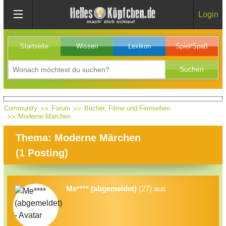
Login
Startseite
Wissen
Lexikon
Spiel/Spaß
Community
Forum
Bücher, Filme und Fernsehen
Moderne Märchen
Thema: Moderne Märchen
(
1
Posting)
Me**** (abgemeldet)
(27) aus