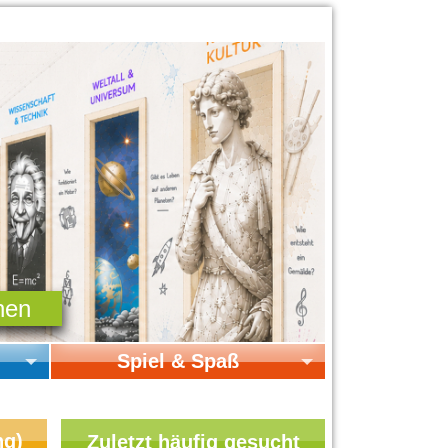
Spiel & Spaß
Startseite Spiel & Spaß
Online-Spiele
ng)
Zuletzt häufig gesucht