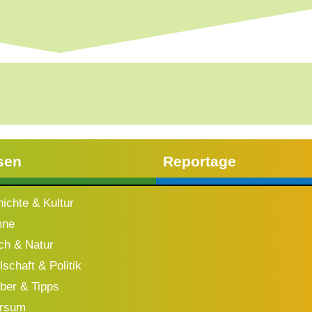
sen
Reportage
ichte & Kultur
mne
h & Natur
schaft & Politik
ber & Tipps
ersum