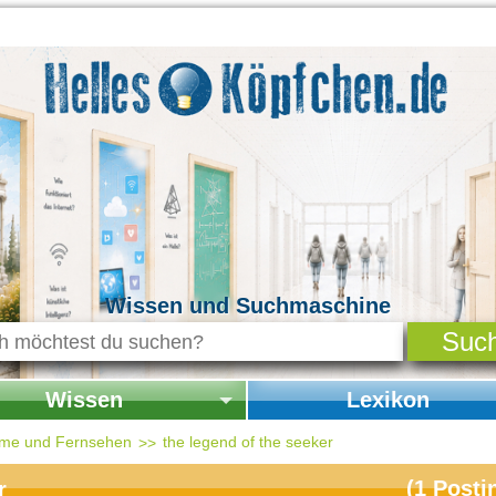
Wissen und Suchmaschine
Wissen
Lexikon
seite Wissen
Startseite Lexikon
ilme und Fernsehen
the legend of the seeker
chichte & Kultur
(
1
Posti
r