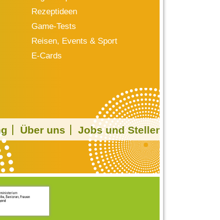
Rezeptideen
Game-Tests
Reisen, Events & Sport
E-Cards
ng
Über uns
Jobs und Stellen