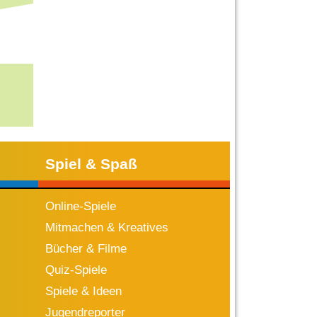
Spiel & Spaß
Online-Spiele
Mitmachen & Kreatives
Bücher & Filme
Quiz-Spiele
Spiele & Ideen
Jugendreporter