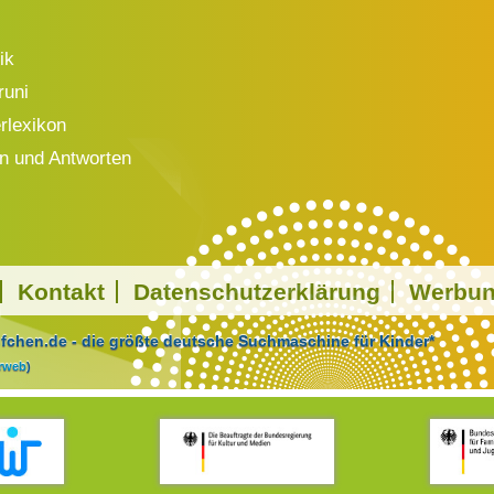
ik
runi
rlexikon
n und Antworten
Kontakt
Datenschutzerklärung
Werbu
chen.de - die größte deutsche Suchmaschine für Kinder*
arweb
)