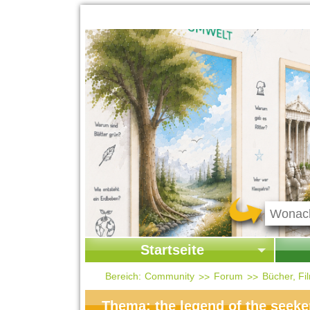
Startseite
Startseite
Start
Bereich:
Community
Forum
Bücher, F
Kontakt
Ges
Thema: the legend of the seeke