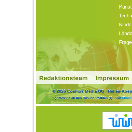
Kunst
Techn
Kinde
Lände
Frage
Redaktionsteam
Impressum
© 2026 Cosmos Media UG | Helles-Koepf
* gemessen an den Besucherzahlen (Quelle:
Simil