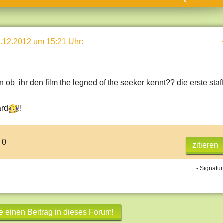
umne
sch & Natur
.12.2012 um 15:21 Uhr
:
llschaft & Politik
geber & Tipps
versum
en ob ihr den film the legned of the seeker kennt?? die erste staff
st
ard
!!
hnik
deruni
 0
zitieren
derlexikon
gen und Antworten
- Signatur
e einen Beitrag in dieses Forum!