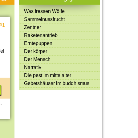
Mitmachen & Kreatives
Was fressen Wölfe
Bücher & Filme
Sammelnussfrucht
#1
Quiz-Spiele
Zentner
Raketenantrieb
Spiele & Ideen
Erntepuppen
Jugendreporter
el
Der körper
Der Mensch
Rezeptideen
Narrativ
Game-Tests
Die pest im mittelalter
Reisen, Events & Sport
Gebetshäuser im buddhismus
E-Cards
 -