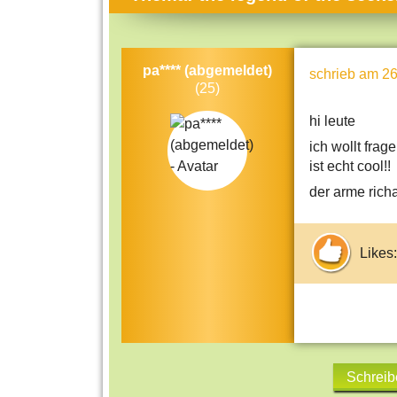
Themen-Specials
Kol
Häufig gesucht
Men
pa**** (abgemeldet)
schrieb
am 26
Beliebte Artikel
Gese
(25)
Rat
hi leute
Uni
ich wollt frag
ist echt cool!!
Kun
der arme rich
Tec
Kin
Likes:
Län
Fra
Schreib