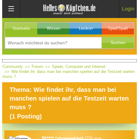
Login
Startseite
Wissen
Lexikon
Spiel/Spaß
Community
Forum
Spiele, Computer und Internet
Wie findet ihr, dass man bei manchen spielen auf die Testzeit warten
muss ?
Thema: Wie findet ihr, dass man bei
manchen spielen auf die Testzeit warten
muss ?
(
1
Posting)
JR**** (abgemeldet)
(23) aus