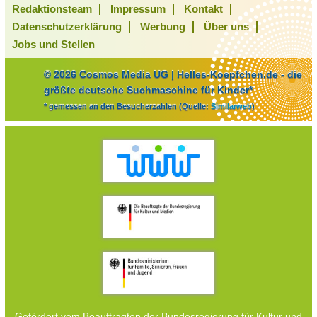
Redaktionsteam
Impressum
Kontakt
Datenschutzerklärung
Werbung
Über uns
Jobs und Stellen
© 2026 Cosmos Media UG | Helles-Koepfchen.de - die
größte deutsche Suchmaschine für Kinder*
* gemessen an den Besucherzahlen (Quelle:
Similarweb
)
Gefördert vom Beauftragten der Bundesregierung für Kultur und