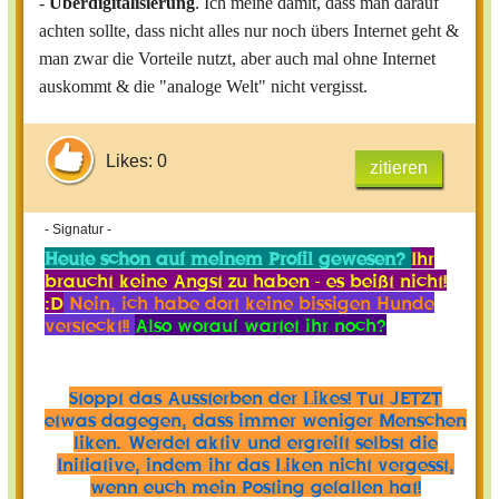
-
Überdigitalisierung
. Ich meine damit, dass man darauf
achten sollte, dass nicht alles nur noch übers Internet geht &
man zwar die Vorteile nutzt, aber auch mal ohne Internet
auskommt & die "analoge Welt" nicht vergisst.
Likes: 0
zitieren
- Signatur -
Heute schon auf meinem Profil gewesen?
Ihr
braucht keine Angst zu haben - es beißt nicht!
:D
Nein, ich habe dort keine bissigen Hunde
versteckt!!
Also worauf wartet ihr noch?
Stoppt das Aussterben der Likes! Tut JETZT
etwas dagegen, dass immer weniger Menschen
liken. Werdet aktiv und ergreift selbst die
Initiative, indem ihr das Liken nicht vergesst,
wenn euch mein Posting gefallen hat!