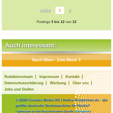
Seite
1
2
Postings
3 bis 12
von
12
Auch interessant:
Nach Oben - Zum Menü ⇧
Redaktionsteam
Impressum
Kontakt
Datenschutzerklärung
Werbung
Über uns
Jobs und Stellen
© 2026 Cosmos Media UG | Helles-Koepfchen.de - die
größte deutsche Suchmaschine für Kinder*
* gemessen an den Besucherzahlen (Quelle:
Similarweb
)