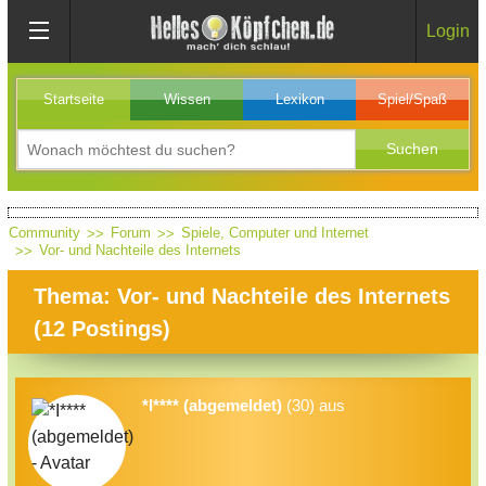
Login
Startseite
Wissen
Lexikon
Spiel/Spaß
Community
Forum
Spiele, Computer und Internet
Vor- und Nachteile des Internets
Thema: Vor- und Nachteile des Internets
(
12
Postings)
*I**** (abgemeldet)
(30) aus