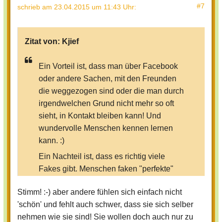
#7
schrieb
am 23.04.2015 um 11:43 Uhr
:
Zitat von:
Kjief
Ein Vorteil ist, dass man über Facebook
oder andere Sachen, mit den Freunden
die weggezogen sind oder die man durch
irgendwelchen Grund nicht mehr so oft
sieht, in Kontakt bleiben kann! Und
wundervolle Menschen kennen lernen
kann. :)
Ein Nachteil ist, dass es richtig viele
Fakes gibt. Menschen faken "perfekte"
Leute. Für was? :o
Stimm! :-) aber andere fühlen sich einfach nicht
Leute? Ihr seit alle toll und schön, wie ihr
'schön' und fehlt auch schwer, dass sie sich selber
seit! ♥ egal ob dick oder dünn, dumm
nehmen wie sie sind! Sie wollen doch auch nur zu
oder schlau, schwarz oder weiß,