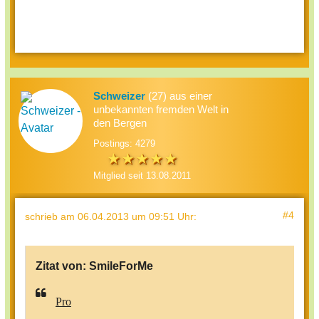
Schweizer
(27) aus einer
unbekannten fremden Welt in
den Bergen
Postings: 4279
Mitglied seit 13.08.2011
#4
schrieb
am 06.04.2013 um 09:51 Uhr
:
Zitat von:
SmileForMe
Pro