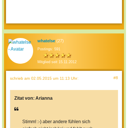
whatelse
(27)
Postings: 591
Mitglied seit 15.11.2012
#8
schrieb
am 02.05.2015 um 11:13 Uhr
:
Zitat von:
Arianna
Stimm! :-) aber andere fühlen sich