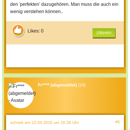
den 'perfekten' dazugehören. Man muss die auch ein
braunäugig oder blauäugig, egal was!
wenig verstehen können..
Nehmt euch wie ihr seit & ihr seit schön!
:)
Likes: 0
zitieren
Fr**** (abgemeldet)
(24)
#6
schrieb
am 22.04.2015 um 16:26 Uhr
: