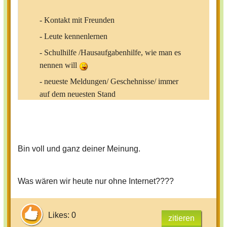
- Kontakt mit Freunden
- Leute kennenlernen
- Schulhilfe /Hausaufgabenhilfe, wie man es
nennen will
- neueste Meldungen/ Geschehnisse/ immer
auf dem neuesten Stand
- man kann sich Tipps in Beauty/ Sport und
anderem holen
Bin voll und ganz deiner Meinung.
Kontra
Was wären wir heute nur ohne Internet????
- man kann sich schnell Viren bzw. Trojaner
einfangen
Likes: 0
- wenn man Bilder ins Netz stellt, kann es
zitieren