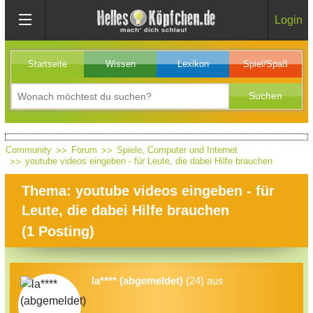
Login
Startseite
Wissen
Lexikon
Spiel/Spaß
Community
Forum
Spiele, Computer und Internet
youtube videos eingeben - für Leute, die dabei Hilfe brauchen
Thema: youtube videos eingeben - für
Leute, die dabei Hilfe brauchen
(
1
Posting)
la**** (abgemeldet)
(24) aus