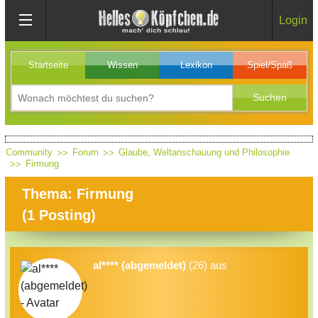
Login
Startseite
Wissen
Lexikon
Spiel/Spaß
Community
Forum
Glaube, Weltanschauung und Philosophie
Firmung
Thema: Firmung
(
1
Posting)
al**** (abgemeldet)
(26) aus