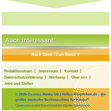
Auch interessant:
Nach Oben - Zum Menü ⇧
Redaktionsteam
Impressum
Kontakt
Datenschutzerklärung
Werbung
Über uns
Jobs und Stellen
© 2026 Cosmos Media UG | Helles-Koepfchen.de - die
größte deutsche Suchmaschine für Kinder*
* gemessen an den Besucherzahlen (Quelle:
Similarweb
)