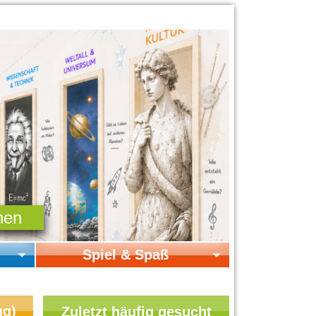
Spiel & Spaß
Startseite Spiel & Spaß
Online-Spiele
ng)
Zuletzt häufig gesucht