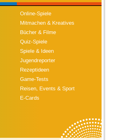
Online-Spiele
Mitmachen & Kreatives
Bücher & Filme
Quiz-Spiele
Spiele & Ideen
Jugendreporter
Rezeptideen
Game-Tests
Reisen, Events & Sport
E-Cards