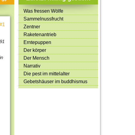
Mitmachen & Kreatives
Was fressen Wölfe
Bücher & Filme
Sammelnussfrucht
#1
Quiz-Spiele
Zentner
Raketenantrieb
Spiele & Ideen
991
Erntepuppen
Jugendreporter
Der körper
in
Der Mensch
Rezeptideen
Narrativ
Game-Tests
Die pest im mittelalter
Reisen, Events & Sport
Gebetshäuser im buddhismus
E-Cards