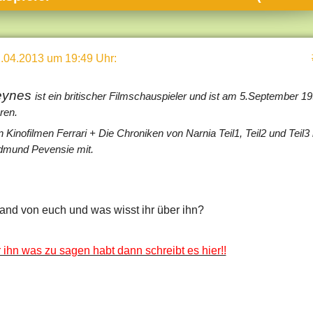
umne
sch & Natur
.04.2013 um 19:49 Uhr
:
llschaft & Politik
geber & Tipps
eynes
ist ein britischer Filmschauspieler und ist am 5.September 1
versum
ren.
en Kinofilmen Ferrari + Die Chroniken von Narnia Teil1, Teil2 und Teil3 
st
Edmund Pevensie mit.
hnik
deruni
derlexikon
and von euch und was wisst ihr über ihn?
gen und Antworten
 ihn was zu sagen habt dann schreibt es hier!!