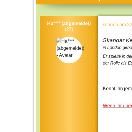
Themen-Specials
Kol
Häufig gesucht
Men
Ha**** (abgemeldet)
schrieb
am 22
Beliebte Artikel
Gese
(27)
Rat
Skandar K
Uni
in London gebo
Er spielte in d
Kun
der Rolle als 
Tec
Kin
Län
Kennt ihn jem
Fra
Wenn ihr über