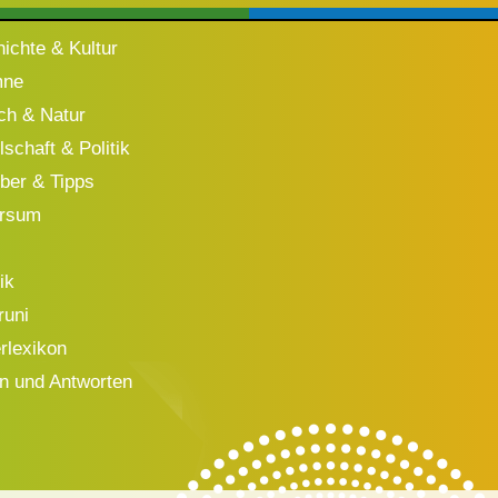
ichte & Kultur
mne
h & Natur
schaft & Politik
ber & Tipps
ersum
ik
runi
rlexikon
n und Antworten