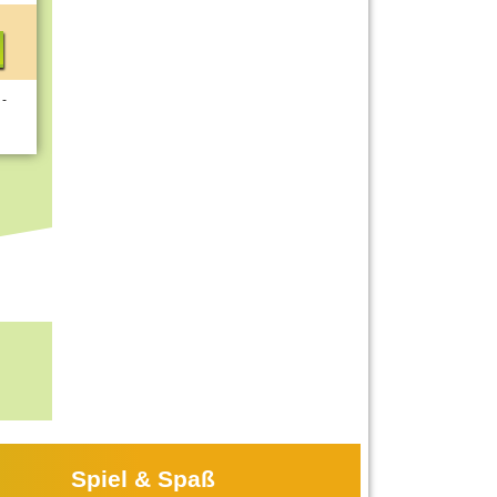
 -
Spiel & Spaß