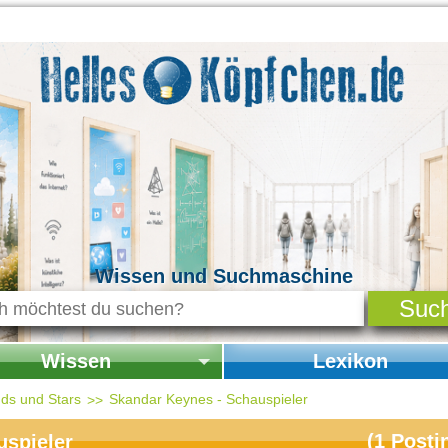
Wissen und Suchmaschine
Wissen
Lexikon
seite Wissen
Startseite Lexikon
ds und Stars
Skandar Keynes - Schauspieler
chichte & Kultur
(
1
Posti
uspieler