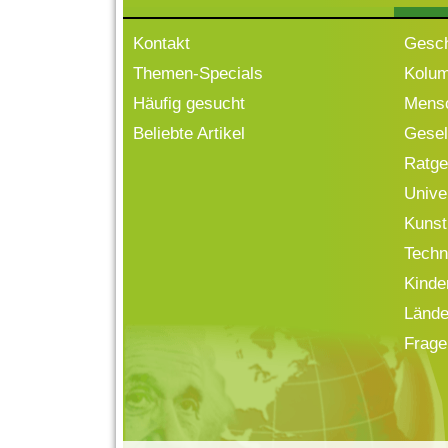
Kontakt
Gesch
Themen-Specials
Kolu
Häufig gesucht
Mensc
Beliebte Artikel
Gesell
Ratge
Univ
Kunst
Techn
Kinde
Lände
Frage