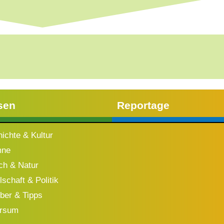
sen
Reportage
ichte & Kultur
mne
h & Natur
schaft & Politik
ber & Tipps
ersum