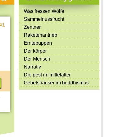
Mitmachen & Kreatives
Was fressen Wölfe
Bücher & Filme
Sammelnussfrucht
#1
Quiz-Spiele
Zentner
Raketenantrieb
Spiele & Ideen
Erntepuppen
Jugendreporter
Der körper
Der Mensch
Rezeptideen
Narrativ
Game-Tests
Die pest im mittelalter
Reisen, Events & Sport
Gebetshäuser im buddhismus
E-Cards
 -