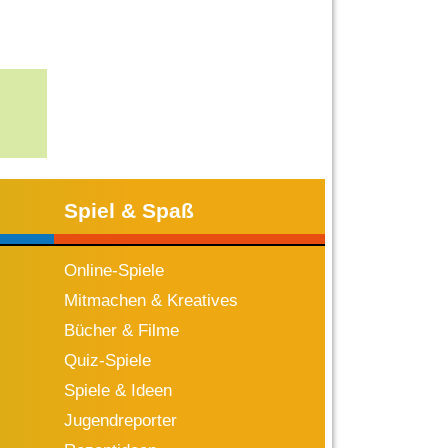
Spiel & Spaß
Online-Spiele
Mitmachen & Kreatives
Bücher & Filme
Quiz-Spiele
Spiele & Ideen
Jugendreporter