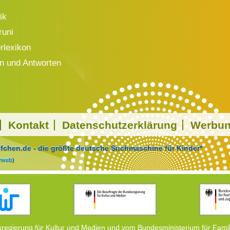
ik
runi
rlexikon
n und Antworten
Kontakt
Datenschutzerklärung
Werbu
chen.de - die größte deutsche Suchmaschine für Kinder*
arweb
)
regierung für Kultur und Medien und vom Bundesministerium für Famil