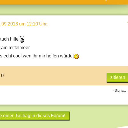
umne
sch & Natur
.09.2013 um 12:10 Uhr
:
llschaft & Politik
geber & Tipps
rauch hilfe
versum
n am mittelmeer
st
s echt cool wen ihr mir helfen würdet
hnik
deruni
 0
zitieren
derlexikon
- Signatur
gen und Antworten
e einen Beitrag in dieses Forum!