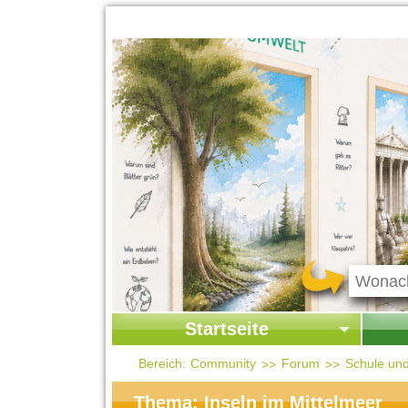
Startseite
Startseite
Start
Bereich:
Community
Forum
Schule un
Kontakt
Ges
Thema: Inseln im Mittelmeer