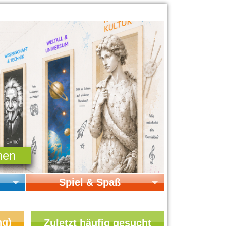
Spiel & Spaß
Startseite Spiel & Spaß
Online-Spiele
ng)
Zuletzt häufig gesucht