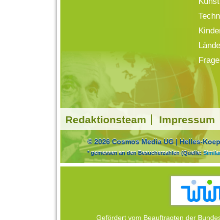
Kunst
Techn
Kinde
Lände
Frage
Redaktionsteam
Impressum
© 2026 Cosmos Media UG | Helles-Koepf
* gemessen an den Besucherzahlen (Quelle:
Simil
Gefördert vom Beauftragten der Bundes