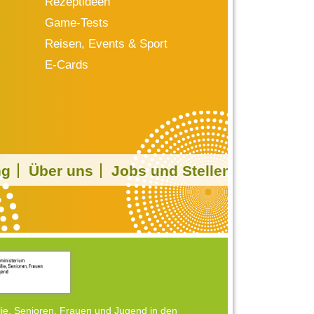
Rezeptideen
Game-Tests
Reisen, Events & Sport
E-Cards
ng
Über uns
Jobs und Stellen
ie, Senioren, Frauen und Jugend in den