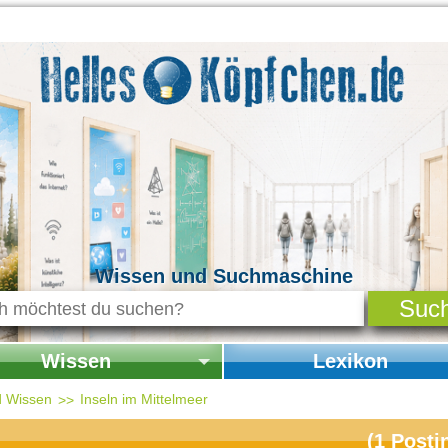
Wissen und Suchmaschine
Wissen
Lexikon
seite Wissen
Startseite Lexikon
d Wissen
Inseln im Mittelmeer
chichte & Kultur
(
1
Posti