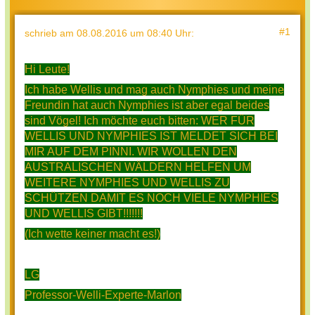
#1
schrieb
am 08.08.2016 um 08:40 Uhr
:
Hi Leute!
Ich habe Wellis und mag auch Nymphies und meine
Freundin hat auch Nymphies ist aber egal beides
sind Vögel! Ich möchte euch bitten: WER FÜR
WELLIS UND NYMPHIES IST MELDET SICH BEI
MIR AUF DEM PINNI. WIR WOLLEN DEN
AUSTRALISCHEN WÄLDERN HELFEN UM
WEITERE NYMPHIES UND WELLIS ZU
SCHÜTZEN DAMIT ES NOCH VIELE NYMPHIES
UND WELLIS GIBT!!!!!!!
(Ich wette keiner macht es!)
LG
Professor-Welli-Experte-Marlon