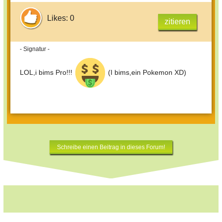
Likes: 0
zitieren
- Signatur -
LOL,i bims Pro!!!
(I bims,ein Pokemon XD)
Schreibe einen Beitrag in dieses Forum!