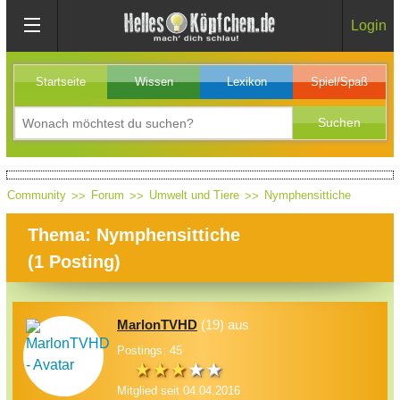
Login
Startseite
Wissen
Lexikon
Spiel/Spaß
Community
Forum
Umwelt und Tiere
Nymphensittiche
Thema: Nymphensittiche
(
1
Posting)
MarlonTVHD
(19) aus
Postings: 45
Mitglied seit 04.04.2016