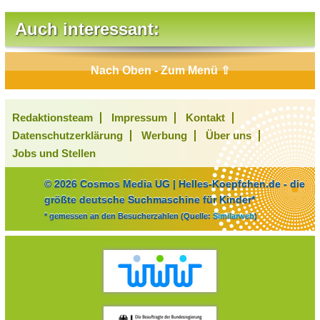
Auch interessant:
Nach Oben - Zum Menü ⇧
Redaktionsteam
Impressum
Kontakt
Datenschutzerklärung
Werbung
Über uns
Jobs und Stellen
© 2026 Cosmos Media UG | Helles-Koepfchen.de - die
größte deutsche Suchmaschine für Kinder*
* gemessen an den Besucherzahlen (Quelle:
Similarweb
)