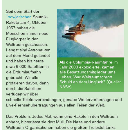
Seit dem Start der
sowjetischen
Sputnik-
Rakete am 4. Oktober
1957 haben die
Menschen immer neue
Flugkörper in den
Weltraum geschossen.
Längst sind Astronauten
auf dem Mond gelandet
und haben bis heute
Als die Columbia-Raumfähre im
etwa 6.000 Satelliten in
Jahr 2003 explodierte, kamen
die Erdumlaufbahn
alle Besatzungsmitglieder ums
Leben. War Weltraumschrott
gebracht. Wir alle
Schuld an dem Unglück? (Quelle:
profitieren davon, denn
NASA)
durch die Satelliten
verfügen wir über
schnelle Telefonverbindungen, genaue Wettervorhersagen und
Live-Fernsehübertragungen aus allen Teilen der Welt.
Das Problem: Jedes Mal, wenn eine Rakete in den Weltraum
abhebt, hinterlässt sie dort Müll. Die Nasa und andere
Weltraum-Organisationen haben die großen Treibstofftanks