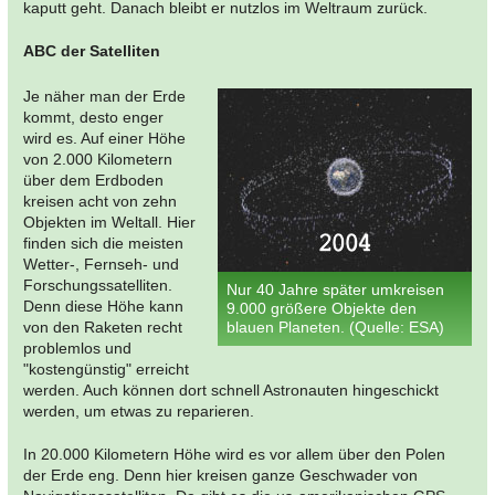
kaputt geht. Danach bleibt er nutzlos im Weltraum zurück.
ABC der Satelliten
Je näher man der Erde
kommt, desto enger
wird es. Auf einer Höhe
von 2.000 Kilometern
über dem Erdboden
kreisen acht von zehn
Objekten im Weltall. Hier
finden sich die meisten
Wetter-, Fernseh- und
Forschungssatelliten.
Nur 40 Jahre später umkreisen
Denn diese Höhe kann
9.000 größere Objekte den
von den Raketen recht
blauen Planeten. (Quelle: ESA)
problemlos und
"kostengünstig" erreicht
werden. Auch können dort schnell Astronauten hingeschickt
werden, um etwas zu reparieren.
In 20.000 Kilometern Höhe wird es vor allem über den Polen
der Erde eng. Denn hier kreisen ganze Geschwader von