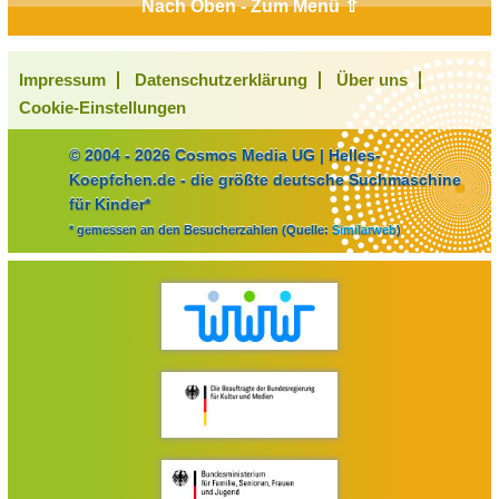
Nach Oben - Zum Menü ⇧
Impressum
Datenschutzerklärung
Über uns
Cookie-Einstellungen
© 2004 - 2026 Cosmos Media UG | Helles-
Koepfchen.de - die größte deutsche Suchmaschine
für Kinder*
* gemessen an den Besucherzahlen (Quelle:
Similarweb
)