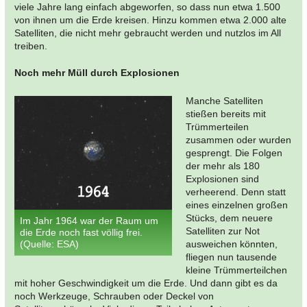
viele Jahre lang einfach abgeworfen, so dass nun etwa 1.500
von ihnen um die Erde kreisen. Hinzu kommen etwa 2.000 alte
Satelliten, die nicht mehr gebraucht werden und nutzlos im All
treiben.
Noch mehr Müll durch Explosionen
Manche Satelliten
stießen bereits mit
Trümmerteilen
zusammen oder wurden
gesprengt. Die Folgen
der mehr als 180
Explosionen sind
verheerend. Denn statt
eines einzelnen großen
Stücks, dem neuere
Im Jahr 1964 war der Raum um
Satelliten zur Not
die Erde noch fast völlig frei.
(Quelle: ESA)
ausweichen könnten,
fliegen nun tausende
kleine Trümmerteilchen
mit hoher Geschwindigkeit um die Erde. Und dann gibt es da
noch Werkzeuge, Schrauben oder Deckel von