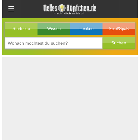
Startseite
Wissen
Lexikon
Spiel/Spaß