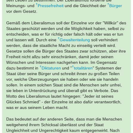
sein Leben zu bestimmen. Der Liberalismus forderte die
Meinungs- und
Pressefreiheit
und die Gleichheit der
Bürger
vor dem Gesetz.
Gemäß dem Liberalismus soll der Einzelne vor der "Willkür" des
Staates geschützt werden und die Möglichkeit haben, selbst zu
entscheiden, was er für richtig oder falsch hält oder was er tun
und lassen will. Durch eine
Gewaltenteilung
soll verhindert
werden, dass die staatliche Macht zu einseitig verteilt wird.
Gesetze sollen die Bürger des Staates zwar schützen, aber ihre
Freiheit nicht allzu sehr einschränken, damit jeder seinen
Wünschen und Interessen nachgehen kann. Im Gegensatz
dazu bestimmt in
Diktaturen
und "
totalitären
" Systemen der
Staat über seine Bürger und schreibt ihnen zu großen Teilen
vor, welche Überzeugungen sie haben oder wie sie handeln
sollen. In einem solchen Staat sind die Menschen sehr unfrei,
sie leben in Unterdrückung und überall gibt es Verbote. Das
Motto des Liberalismus lautet hingegen: "Jeder ist seines
Glückes Schmied" - der Einzelne ist also dafür verantwortlich,
was er aus seinem Leben macht.
Das bedeutet auf der anderen Seite, dass man die Menschen
weitgehend ihrem Schicksal überlässt und der Staat
Ungleichheit und Ungerechtigkeit kaum entgegenwirkt. Nach