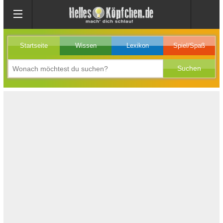
Startseite
Wissen
Lexikon
Spiel/Spaß