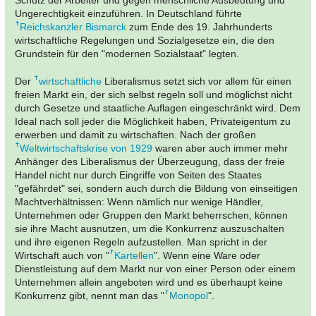
Schutz der Arbeiter und gegen menschliche Ausbeutung und
Ungerechtigkeit einzuführen. In Deutschland führte
Reichskanzler Bismarck
zum Ende des 19. Jahrhunderts
wirtschaftliche Regelungen und Sozialgesetze ein, die den
Grundstein für den "modernen Sozialstaat" legten.
Der
wirtschaftliche
Liberalismus setzt sich vor allem für einen
freien Markt ein, der sich selbst regeln soll und möglichst nicht
durch Gesetze und staatliche Auflagen eingeschränkt wird. Dem
Ideal nach soll jeder die Möglichkeit haben, Privateigentum zu
erwerben und damit zu wirtschaften. Nach der großen
Weltwirtschaftskrise von 1929
waren aber auch immer mehr
Anhänger des Liberalismus der Überzeugung, dass der freie
Handel nicht nur durch Eingriffe von Seiten des Staates
"gefährdet" sei, sondern auch durch die Bildung von einseitigen
Machtverhältnissen: Wenn nämlich nur wenige Händler,
Unternehmen oder Gruppen den Markt beherrschen, können
sie ihre Macht ausnutzen, um die Konkurrenz auszuschalten
und ihre eigenen Regeln aufzustellen. Man spricht in der
Wirtschaft auch von "
Kartellen
". Wenn eine Ware oder
Dienstleistung auf dem Markt nur von einer Person oder einem
Unternehmen allein angeboten wird und es überhaupt keine
Konkurrenz gibt, nennt man das "
Monopol
".