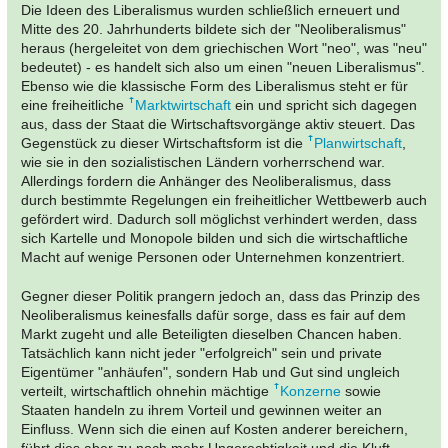
Die Ideen des Liberalismus wurden schließlich erneuert und
Mitte des 20. Jahrhunderts bildete sich der "Neoliberalismus"
heraus (hergeleitet von dem griechischen Wort "neo", was "neu"
bedeutet) - es handelt sich also um einen "neuen Liberalismus".
Ebenso wie die klassische Form des Liberalismus steht er für
eine freiheitliche
Marktwirtschaft
ein und spricht sich dagegen
aus, dass der Staat die Wirtschaftsvorgänge aktiv steuert. Das
Gegenstück zu dieser Wirtschaftsform ist die
Planwirtschaft
,
wie sie in den sozialistischen Ländern vorherrschend war.
Allerdings fordern die Anhänger des Neoliberalismus, dass
durch bestimmte Regelungen ein freiheitlicher Wettbewerb auch
gefördert wird. Dadurch soll möglichst verhindert werden, dass
sich Kartelle und Monopole bilden und sich die wirtschaftliche
Macht auf wenige Personen oder Unternehmen konzentriert.
Gegner dieser Politik prangern jedoch an, dass das Prinzip des
Neoliberalismus keinesfalls dafür sorge, dass es fair auf dem
Markt zugeht und alle Beteiligten dieselben Chancen haben.
Tatsächlich kann nicht jeder "erfolgreich" sein und private
Eigentümer "anhäufen", sondern Hab und Gut sind ungleich
verteilt, wirtschaftlich ohnehin mächtige
Konzerne
sowie
Staaten handeln zu ihrem Vorteil und gewinnen weiter an
Einfluss. Wenn sich die einen auf Kosten anderer bereichern,