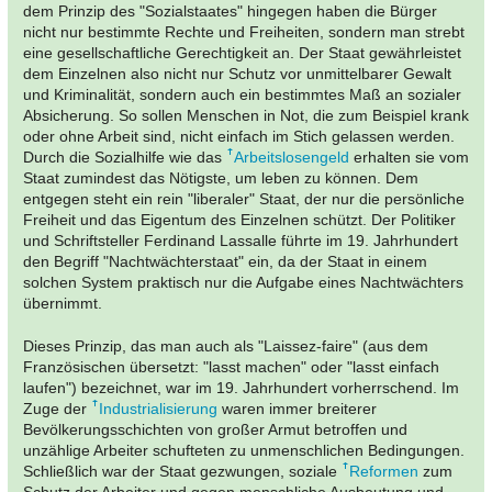
dem Prinzip des "Sozialstaates" hingegen haben die Bürger
nicht nur bestimmte Rechte und Freiheiten, sondern man strebt
eine gesellschaftliche Gerechtigkeit an. Der Staat gewährleistet
dem Einzelnen also nicht nur Schutz vor unmittelbarer Gewalt
und Kriminalität, sondern auch ein bestimmtes Maß an sozialer
Absicherung. So sollen Menschen in Not, die zum Beispiel krank
oder ohne Arbeit sind, nicht einfach im Stich gelassen werden.
Durch die Sozialhilfe wie das
Arbeitslosengeld
erhalten sie vom
Staat zumindest das Nötigste, um leben zu können. Dem
entgegen steht ein rein "liberaler" Staat, der nur die persönliche
Freiheit und das Eigentum des Einzelnen schützt. Der Politiker
und Schriftsteller Ferdinand Lassalle führte im 19. Jahrhundert
den Begriff "Nachtwächterstaat" ein, da der Staat in einem
solchen System praktisch nur die Aufgabe eines Nachtwächters
übernimmt.
Dieses Prinzip, das man auch als "Laissez-faire" (aus dem
Französischen übersetzt: "lasst machen" oder "lasst einfach
laufen") bezeichnet, war im 19. Jahrhundert vorherrschend. Im
Zuge der
Industrialisierung
waren immer breiterer
Bevölkerungsschichten von großer Armut betroffen und
unzählige Arbeiter schufteten zu unmenschlichen Bedingungen.
Schließlich war der Staat gezwungen, soziale
Reformen
zum