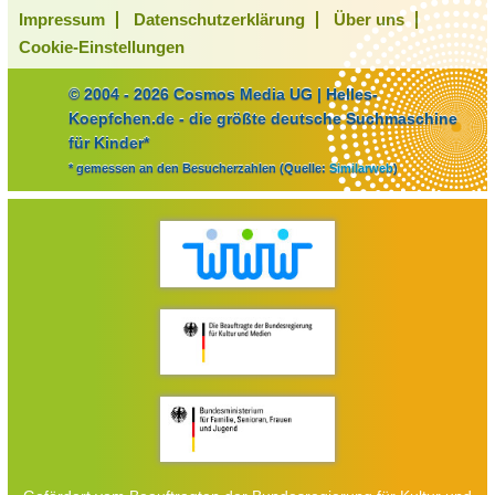
Impressum
Datenschutzerklärung
Über uns
Cookie-Einstellungen
© 2004 - 2026 Cosmos Media UG | Helles-
Koepfchen.de - die größte deutsche Suchmaschine
für Kinder*
* gemessen an den Besucherzahlen (Quelle:
Similarweb
)