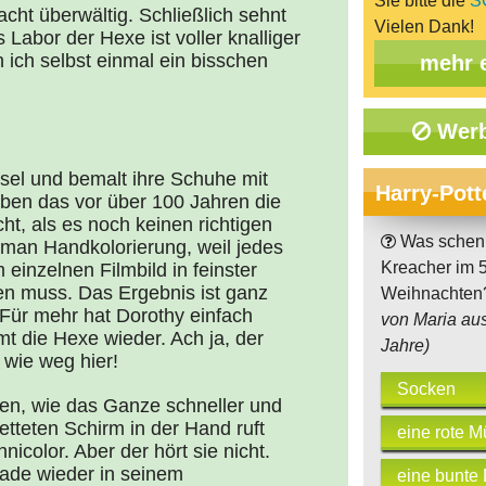
Sie bitte die
S
cht überwältig. Schließlich sehnt
Vielen Dank!
 Labor der Hexe ist voller knalliger
 ich selbst einmal ein bisschen
mehr 
Werb
sel und bemalt ihre Schuhe mit
Harry-Pott
ben das vor über 100 Jahren die
t, als es noch keinen richtigen
Was schen
 man Handkolorierung, weil jedes
Kreacher im 
 einzelnen Filmbild in feinster
n muss. Das Ergebnis ist ganz
Weihnachte
 Für mehr hat Dorothy einfach
von Maria aus
t die Hexe wieder. Ach ja, der
Jahre)
 wie weg hier!
Socken
en, wie das Ganze schneller und
etteten Schirm in der Hand ruft
eine rote M
icolor. Aber der hört sie nicht.
rade wieder in seinem
eine bunte