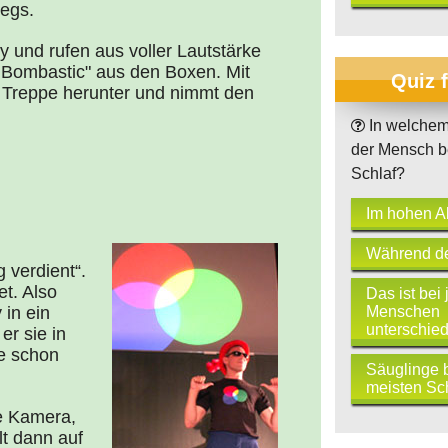
egs.
y und rufen aus voller Lautstärke
er Bombastic" aus den Boxen. Mit
Quiz 
e Treppe herunter und nimmt den
In welchem 
der Mensch b
Schlaf?
Im hohen Al
Während de
g verdient“.
et. Also
Das ist bei
Menschen
 in ein
unterschied
r sie in
e schon
Säuglinge 
meisten Sch
ge Kamera,
lt dann auf