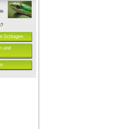
ie
h?
n Schlagen
n und
en