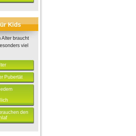
für Kids
Alter braucht
esonders viel
ter
r Pubertät
 jedem
lich
brauchen den
laf