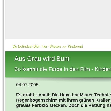
Häufig gesucht
Mensch & Natur
Beliebte Artikel
Gesellschaft & Politi
Ratgeber & Tipps
Universum
Kunst
Technik
Du befindest Dich hier:
Wissen
Kinderuni
Kinderuni
Aus Grau wird Bunt
Länderlexikon
So kommt die Farbe in den Film - Kinderu
Fragen und Antwort
04.07.2005
Es droht Unheil: Die Hexe hat Mister Techni
Regenbogenschirm mit ihren grünen Krallen er
graues Farbklo stecken. Doch die Rettung na