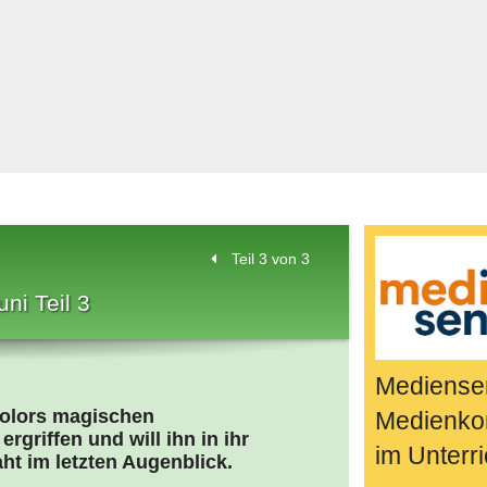
Bücher & Fil
k
Quiz-Spiele
Spiele & Idee
Jugendreport
Rezeptideen
Game-Tests
Reisen, Even
Teil 3 von 3
E-Cards
ni Teil 3
en
Mediensen
colors magischen
Medienko
griffen und will ihn in ihr
im Unterri
ht im letzten Augenblick.