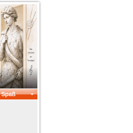
& Spaß
el & Spaß
Kreatives