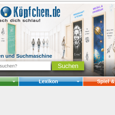
en und Suchmaschine
Lexikon
Spiel 
Startseite Lexikon
Startseite Spi
Online-Spiele
Mitmachen & 