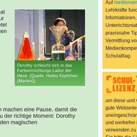
Auf
mediensen
Lehrkräfte fund
hat
Informationen,
ur
tel
Unterrichtsmat
gen
praxisnahe Ti
Vermittlung vo
Medienkompet
Schulalltag.
Dorothy schleicht sich in das
Farbvernichtungs-Labor der
Hexe. (Quelle: Helles Köpfchen
(Marlen))
um diese und v
gute Webseite
n machen eine Pause, damit die
uneingeschränk
au der richtige Moment: Dorothy
m den magischen
und werbefrei 
.
verwenden zu