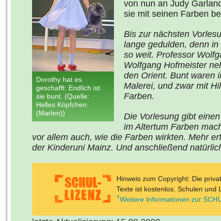
von nun an Judy Garland
sie mit seinen Farben b
Bis zur nächsten Vorles
lange gedulden, denn in
so weit. Professor Wolf
Wolfgang Hofmeister neh
den Orient. Bunt waren 
Dorothy hat es
Malerei, und zwar mit Hi
geschafft: Endlich ist
Farben.
sie bunt. (Quelle:
Helles Köpfchen
(Marlen))
Die Vorlesung gibt eine
im Altertum Farben macht
vor allem auch, wie die Farben wirkten. Mehr er
der Kinderuni Mainz. Und anschließend natürlic
Hinweis zum Copyright: Die priv
Texte ist kostenlos. Schulen und 
Weitere Informationen zur SCHU