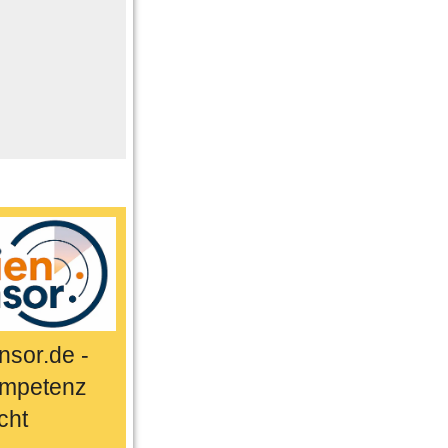
me
n
er
ts & Sport
sor.de -
mpetenz
cht