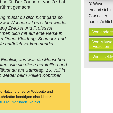
 heißt! Der Zauberer von Oz hat
Wovon
erühmt gemacht!
ernährt sich d
Grasnatter
ung müsst du dich nicht ganz so
hauptsächlic
 zwei Wochen ist es schon wieder
gang Zwickel und Professor
Von andere
men dich mit auf eine Reise in
im Orient Kleidung, Schmuck und
Von Mäuse
lfe natürlich vorkommender
Fröschen
Von Insekt
n Einblick, aus was die Menschen
en, wie sie diese herstellten und
fährst du am Samstag, 16. Juli in
h wieder beim Hellen Köpfchen.
ate Nutzung unserer Webseite und
Lehrkräfte benötigen eine Lizenz.
L-LIZENZ finden Sie hier.