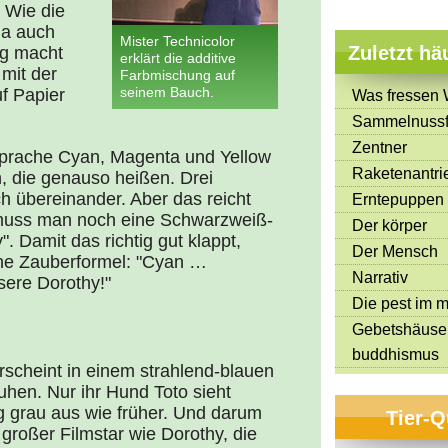
. Wie die
ja auch
Mister Technicolor
Zuletzt hä
ig macht
erklärt die additive
mit der
Farbmischung auf
seinem Bauch.
f Papier
Was fressen 
Sammelnussf
Zentner
sprache Cyan, Magenta und Yellow
Raketenantri
n, die genauso heißen. Drei
ch übereinander. Aber das reicht
Erntepuppen
, muss man noch eine Schwarzweiß-
Der körper
. Damit das richtig gut klappt,
Der Mensch
ine Zauberformel: "Cyan …
Narrativ
sere Dorothy!"
Die pest im mi
Gebetshäuse
buddhismus
rscheint in einem strahlend-blauen
uhen. Nur ihr Hund Toto sieht
g grau aus wie früher. Und darum
Tier-Q
 großer Filmstar wie Dorothy, die