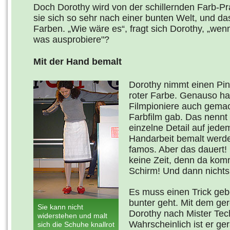
Doch Dorothy wird von der schillernden Farb-Pra
sie sich so sehr nach einer bunten Welt, und das
Farben. „Wie wäre es“, fragt sich Dorothy, „wenn
was ausprobiere"?
Mit der Hand bemalt
Dorothy nimmt einen Pin
roter Farbe. Genauso ha
Filmpioniere auch gemach
Farbfilm gab. Das nennt
einzelne Detail auf jedem
Handarbeit bemalt werde
famos. Aber das dauert!
keine Zeit, denn da komm
Schirm! Und dann nichts
Es muss einen Trick geb
bunter geht. Mit dem ger
Sie kann nicht
Dorothy nach Mister Techn
widerstehen und malt
Wahrscheinlich ist er ge
sich die Schuhe knallrot