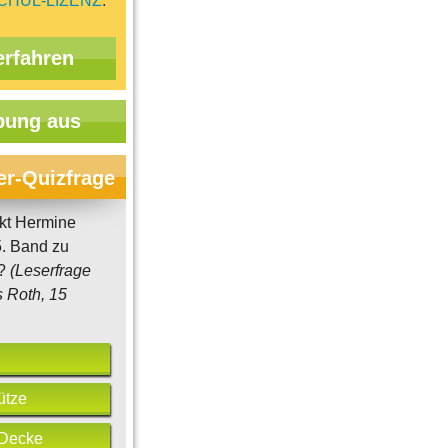
CHUL-LIZENZ
.
erfahren
ung aus
er-Quizfrage
kt Hermine
5. Band zu
n?
(Leserfrage
 Roth, 15
ütze
 Decke