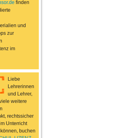
sor.de
finden
ierte
erialien und
pps zur
n
enz im
Liebe
Lehrerinnen
und Lehrer,
iele weitere
n
t, rechtssicher
im Unterricht
 können, buchen