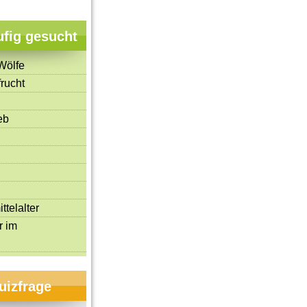
ufig gesucht
Wölfe
rucht
eb
ttelalter
r im
uizfrage