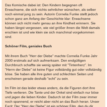
Das Komische dabei ist: Den Kindern begegnen oft
Erwachsene, die sich nichts sehnlicher wünschen, als selber
noch einmal jung zu sein. Autorin Cornelia Funke stellt jedoch
schon ganz am Anfang der Geschichte klar: Erwachsene
können sich nicht mehr genau an ihre Kindheit erinnern. Sie
haben längst vergessen, wie viel größer ihnen die Welt damals
erschien ist und wie klein sie sich manchmal vorgekommen
sind.
Schöner Film, geniales Buch
Mit ihrem Buch "Herr der Diebe" machte Cornelia Funke Jahr
2000 erstmals auf sich aufmerksam. Den endgültigen
Durchbruch schaffte sie wenig später mit "Tintenherz". Im
"Herrn der Diebe" ist keine Figur vollständig gut oder vollständig
böse. Sie haben alle ihre guten und schlechten Seiten und
erscheinen gerade deshalb "echt" zu sein.
Im Film ist das leider etwas anders, da die Figuren dort ihre
Tiefe verlieren. Die Tante und der Onkel sind einfach nur böse
und jagen die lieben Kinder. Dadurch ist der Film zwar immer
noch spannend, er reicht aber nicht an das Buch heran. Unser
Fazit: Der "Herr der Diebe" ist ein schöner Film, den du dir