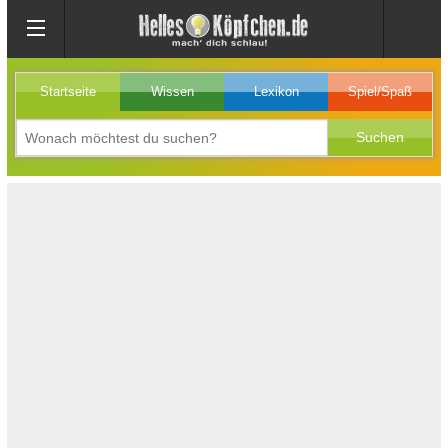
Startseite
Wissen
Lexikon
Spiel/Spaß