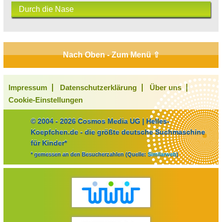
Durch die Nase
Nach Oben - Zum Menü ⇧
Impressum
Datenschutzerklärung
Über uns
Cookie-Einstellungen
© 2004 - 2026 Cosmos Media UG | Helles-
Koepfchen.de - die größte deutsche Suchmaschine
für Kinder*
* gemessen an den Besucherzahlen (Quelle:
Similarweb
)