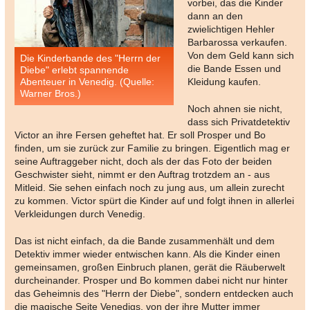
vorbei, das die Kinder
dann an den
zwielichtigen Hehler
Barbarossa verkaufen.
Von dem Geld kann sich
Die Kinderbande des "Herrn der
die Bande Essen und
Diebe" erlebt spannende
Abenteuer in Venedig. (Quelle:
Kleidung kaufen.
Warner Bros.)
Noch ahnen sie nicht,
dass sich Privatdetektiv
Victor an ihre Fersen geheftet hat. Er soll Prosper und Bo
finden, um sie zurück zur Familie zu bringen. Eigentlich mag er
seine Auftraggeber nicht, doch als der das Foto der beiden
Geschwister sieht, nimmt er den Auftrag trotzdem an - aus
Mitleid. Sie sehen einfach noch zu jung aus, um allein zurecht
zu kommen. Victor spürt die Kinder auf und folgt ihnen in allerlei
Verkleidungen durch Venedig.
Das ist nicht einfach, da die Bande zusammenhält und dem
Detektiv immer wieder entwischen kann. Als die Kinder einen
gemeinsamen, großen Einbruch planen, gerät die Räuberwelt
durcheinander. Prosper und Bo kommen dabei nicht nur hinter
das Geheimnis des "Herrn der Diebe", sondern entdecken auch
die magische Seite Venedigs, von der ihre Mutter immer