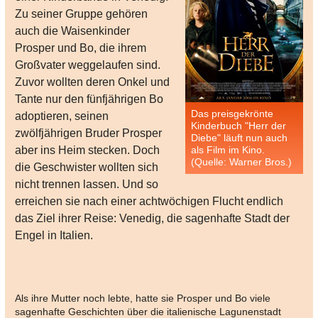
Zu seiner Gruppe gehören
auch die Waisenkinder
Prosper und Bo, die ihrem
Großvater weggelaufen sind.
Zuvor wollten deren Onkel und
Tante nur den fünfjährigen Bo
Das preisgekrönte
adoptieren, seinen
Kinderbuch "Herr der
zwölfjährigen Bruder Prosper
Diebe" läuft nun auch
aber ins Heim stecken. Doch
als Film im Kino.
(Quelle: Warner Bros.)
die Geschwister wollten sich
nicht trennen lassen. Und so
erreichen sie nach einer achtwöchigen Flucht endlich
das Ziel ihrer Reise: Venedig, die sagenhafte Stadt der
Engel in Italien.
Als ihre Mutter noch lebte, hatte sie Prosper und Bo viele
sagenhafte Geschichten über die italienische Lagunenstadt