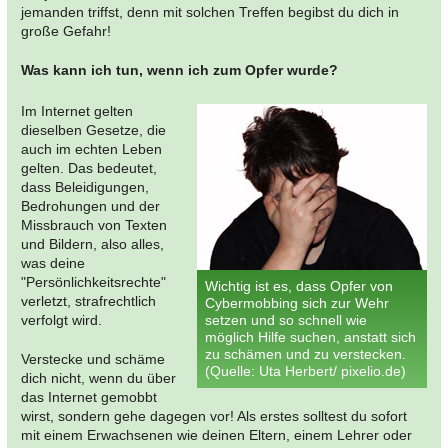
jemanden triffst, denn mit solchen Treffen begibst du dich in
große Gefahr!
Was kann ich tun, wenn ich zum Opfer wurde?
Im Internet gelten
dieselben Gesetze, die
auch im echten Leben
gelten. Das bedeutet,
dass Beleidigungen,
Bedrohungen und der
Missbrauch von Texten
und Bildern, also alles,
was deine
"Persönlichkeitsrechte"
Wichtig ist es, dass Opfer von
verletzt, strafrechtlich
Cybermobbing sich zur Wehr
verfolgt wird.
setzen und so schnell wie
möglich Hilfe suchen, anstatt sich
zu schämen und zu verstecken.
Verstecke und schäme
(Quelle: Uta Herbert/ pixelio.de)
dich nicht, wenn du über
das Internet gemobbt
wirst, sondern gehe dagegen vor! Als erstes solltest du sofort
mit einem Erwachsenen wie deinen Eltern, einem Lehrer oder