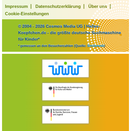
Impressum
Datenschutzerklärung
Über uns
Cookie-Einstellungen
© 2004 - 2026 Cosmos Media UG | Helles-
Koepfchen.de - die größte deutsche Suchmaschine
für Kinder*
* gemessen an den Besucherzahlen (Quelle:
Similarweb
)