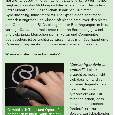
viel wie "anpöbeln"/ "fertigmachen". Das englische Wort "Cyber"
zeigt an, dass das Mobbing im Internet stattfindet. Besonders
unter Kindern und Jugendlichen in der Schule nimmt
Cybermobbing immer mehr zu. Die Opfer leiden sehr stark
unter den Angriffen und wissen oft nicht einmal, wer sich hinter
den Gemeinheiten, Bloßstellungen oder Bedrängungen im Netz
verbirgt. Da das Internet immer mehr an Bedeutung gewinnt
und viele junge Menschen sich in Foren und Communitys
austauschen, ist es wichtig zu wissen, was man überhaupt unter
Cybermobbing versteht und was man dagegen tun kann.
Wieso mobben manche Leute?
"Der ist irgendwie ...
anders!"
: Leider
braucht es meist nicht
viel, dass jemand von
anderen Jugendlichen
geschnitten oder
tyrannisiert wird. Oft
reicht es schon, dass
jemand ein bisschen
"anders" ist - zum
Obwohl sich Täter und Opfer oft
Beispiel zurückhaltender
persönlich kennen, kann sich der