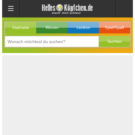
Startseite
Wissen
Lexikon
Spiel/Spaß