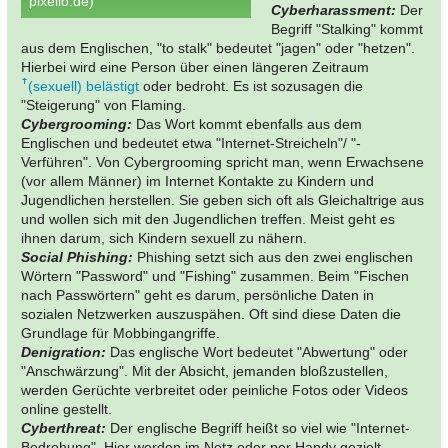
pixelio.de)
Cyberharassment:
Der
Begriff "Stalking" kommt
aus dem Englischen, "to stalk" bedeutet "jagen" oder "hetzen".
Hierbei wird eine Person über einen längeren Zeitraum
(sexuell) belästigt
oder bedroht. Es ist sozusagen die
"Steigerung" von Flaming.
Cybergrooming:
Das Wort kommt ebenfalls aus dem
Englischen und bedeutet etwa "Internet-Streicheln"/ "-
Verführen". Von Cybergrooming spricht man, wenn Erwachsene
(vor allem Männer) im Internet Kontakte zu Kindern und
Jugendlichen herstellen. Sie geben sich oft als Gleichaltrige aus
und wollen sich mit den Jugendlichen treffen. Meist geht es
ihnen darum, sich Kindern sexuell zu nähern.
Social Phishing:
Phishing setzt sich aus den zwei englischen
Wörtern "Password" und "Fishing" zusammen. Beim "Fischen
nach Passwörtern" geht es darum, persönliche Daten in
sozialen Netzwerken auszuspähen. Oft sind diese Daten die
Grundlage für Mobbingangriffe.
Denigration:
Das englische Wort bedeutet "Abwertung" oder
"Anschwärzung". Mit der Absicht, jemanden bloßzustellen,
werden Gerüchte verbreitet oder peinliche Fotos oder Videos
online gestellt.
Cyberthreat:
Der englische Begriff heißt so viel wie "Internet-
Bedrohung". Hier werden im Netz oder per Handy gezielt