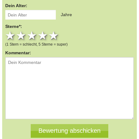
Dein Alter:
Jahre
Sterne*:
1 star
2 stars
3 stars
4 stars
5 stars
(1 Stern = schlecht, 5 Sterne = super)
Kommentar: