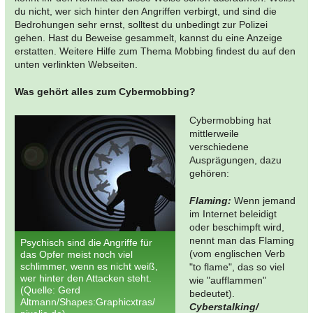
du nicht, wer sich hinter den Angriffen verbirgt, und sind die
Bedrohungen sehr ernst, solltest du unbedingt zur Polizei
gehen. Hast du Beweise gesammelt, kannst du eine Anzeige
erstatten. Weitere Hilfe zum Thema Mobbing findest du auf den
unten verlinkten Webseiten.
Was gehört alles zum Cybermobbing?
Cybermobbing hat
mittlerweile
verschiedene
Ausprägungen, dazu
gehören:
Flaming:
Wenn jemand
im Internet beleidigt
oder beschimpft wird,
nennt man das Flaming
Psychisch sind die Angriffe für
(vom englischen Verb
das Opfer meist noch viel
schlimmer, wenn es nicht weiß,
"to flame", das so viel
wer hinter den Attacken steht.
wie "aufflammen"
(Quelle: Gerd
bedeutet).
Altmann/Shapes:Graphicxtras/
Cyberstalking/