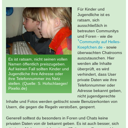
Für Kinder und
Jugendliche ist es
ratsam, sich
ausschließlich in
betreuten Communitys
und Foren - wie die
Community auf Helles-
Koepfchen.de
- sowie
überwachten Chatrooms
auszutauschen. Hier
Es ist ratsam, nicht seinen vollen
werden alle Inhalte
Namen öffentlich preiszugeben.
Auf keinen Fall sollten Kinder und
überprüft, es wird
Jugendliche ihre Adresse oder
verhindert, dass User
ihre Telefonnummer ins Netz
private Daten wie ihre
stellen. (Quelle: S. Hofschlaeger/
Telefonnummer oder
Pixelio.de)
Adresse bekannt geben,
nicht jugendgerechte
Inhalte und Fotos werden gelöscht sowie Benutzerkonten von
Usern, die gegen die Regeln verstoßen, gesperrt.
Generell solltest du besonders in Foren und Chats keine
privaten Daten von dir bekannt geben. Es ist auch besser, sich