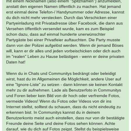
mit einem Nicknamen (also einem "Spitznamen") anzumelden,
anstatt den eigenen Namen öffentlich zu machen. Hat jemand
erst einmal deine Telefon-/ Handynummer oder Adresse, kannst
du dich nicht mehr verstecken. Durch das Verschicken einer
Partyeinladung mit Privatadresse über Facebook, die dann aus
Versehen öffentlich versendet wurde, kam es zum Beispiel
schon dazu, dass auf einmal hunderte unerwünschter
Partygäste bei einer Privatfeier auftauchten. Die Party musste
dann von der Polizei aufgelöst werden. Wenn dir jemand Böses
will, kann er dir alles und jeden vorbeischicken oder dich auch
im "realen" Leben zu Hause belästigen - wenn er deine privaten
Daten hat!
Wenn du in Chats und Communitys bedrängt oder beleidigt
wirst, hast du im Allgemeinen die Möglichkeit, andere User auf
eine "Ignore-Liste" zu setzen - dann können sie keinen Kontakt
mehr zu dir aufnehmen. Lade als Benutzerfoto in Communitys
und Foren lieber kein Bild von dir hoch oder verfremde Fotos,
vermeide Videos! Wenn du Fotos oder Videos von dir ins
Internet stellst, solltest du schauen, dass du nicht eindeutig zu
erkennen bist. In Communitys kannst du in deinem
Benutzerkonto meist auch einstellen, dass nur von dir bestätigte
Freunde deine Seite und deine Fotos sehen können. Achte
darauf, wie du dich auf Fotos zeigst. Stellst du beispielsweise