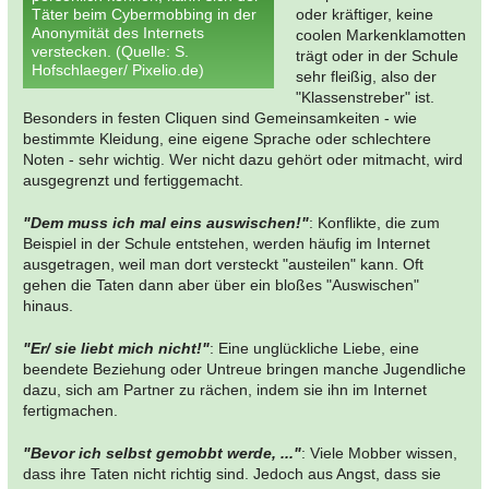
Täter beim Cybermobbing in der
oder kräftiger, keine
Anonymität des Internets
coolen Markenklamotten
verstecken. (Quelle: S.
trägt oder in der Schule
Hofschlaeger/ Pixelio.de)
sehr fleißig, also der
"Klassenstreber" ist.
Besonders in festen Cliquen sind Gemeinsamkeiten - wie
bestimmte Kleidung, eine eigene Sprache oder schlechtere
Noten - sehr wichtig. Wer nicht dazu gehört oder mitmacht, wird
ausgegrenzt und fertiggemacht.
"Dem muss ich mal eins auswischen!"
: Konflikte, die zum
Beispiel in der Schule entstehen, werden häufig im Internet
ausgetragen, weil man dort versteckt "austeilen" kann. Oft
gehen die Taten dann aber über ein bloßes "Auswischen"
hinaus.
"Er/ sie liebt mich nicht!"
: Eine unglückliche Liebe, eine
beendete Beziehung oder Untreue bringen manche Jugendliche
dazu, sich am Partner zu rächen, indem sie ihn im Internet
fertigmachen.
"Bevor ich selbst gemobbt werde, ..."
: Viele Mobber wissen,
dass ihre Taten nicht richtig sind. Jedoch aus Angst, dass sie