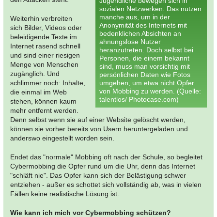
Jugendliche bewegen sich in
sozialen Netzwerken. Das nutzen
manche aus, um in der
Weiterhin verbreiten
Anonymität des Internets mit
sich Bilder, Videos oder
bedenklichen Absichten an
beleidigende Texte im
ahnungslose Nutzer
Internet rasend schnell
heranzutreten. Doch selbst bei
und sind einer riesigen
Personen, die einem bekannt
Menge von Menschen
sind, muss man vorsichtig mit
zugänglich. Und
persönlichen Daten wie Fotos
schlimmer noch: Inhalte,
umgehen, um etwa nicht Opfer
von Mobbing zu werden. (Quelle:
die einmal im Web
talentlos/ Photocase.com)
stehen, können kaum
mehr entfernt werden.
Denn selbst wenn sie auf einer Website gelöscht werden,
können sie vorher bereits von Usern heruntergeladen und
anderswo eingestellt worden sein.
Endet das "normale" Mobbing oft nach der Schule, so begleitet
Cybermobbing die Opfer rund um die Uhr, denn das Internet
"schläft nie". Das Opfer kann sich der Belästigung schwer
entziehen - außer es schottet sich vollständig ab, was in vielen
Fällen keine realistische Lösung ist.
Wie kann ich mich vor Cybermobbing schützen?