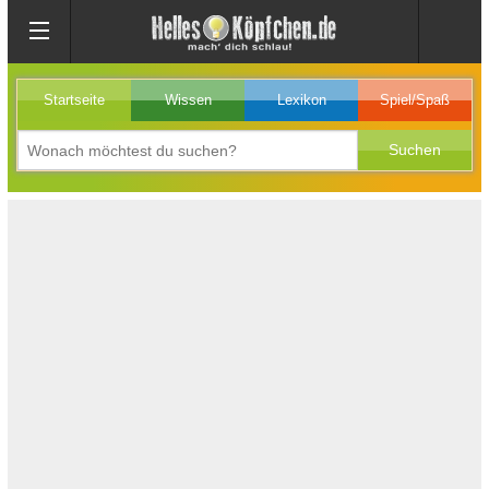
Startseite
Wissen
Lexikon
Spiel/Spaß