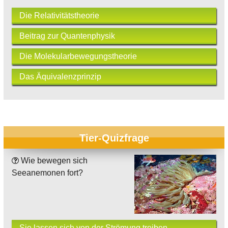
Die Relativitätstheorie
Beitrag zur Quantenphysik
Die Molekularbewegungstheorie
Das Äquivalenzprinzip
Tier-Quizfrage
Wie bewegen sich
Seeanemonen fort?
Sie lassen sich von der Strömung treiben.