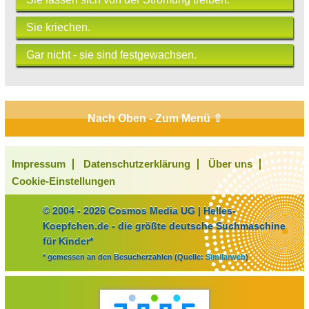
Sie kriechen.
Gar nicht - sie sind festgewachsen.
Nach Oben - Zum Menü ⇧
Impressum
Datenschutzerklärung
Über uns
Cookie-Einstellungen
© 2004 - 2026 Cosmos Media UG | Helles-
Koepfchen.de - die größte deutsche Suchmaschine
für Kinder*
* gemessen an den Besucherzahlen (Quelle:
Similarweb
)