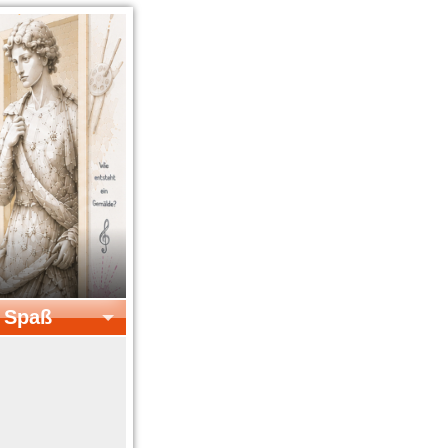
& Spaß
el & Spaß
Kreatives