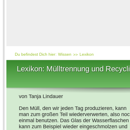
Häufig gesucht
Mensch & Natur
Beliebte Artikel
Gesellschaft & Politi
Ratgeber & Tipps
Universum
Kunst
Technik
Du befindest Dich hier:
Wissen
Lexikon
Kinderuni
Lexikon: Mülltrennung und Recycl
Länderlexikon
Fragen und Antwort
von Tanja Lindauer
Den Müll, den wir jeden Tag produzieren, kann
man zum großen Teil wiederverwerten, also no
einmal benutzen. Das Glas der Wasserflaschen
kann zum Beispiel wieder eingeschmolzen und