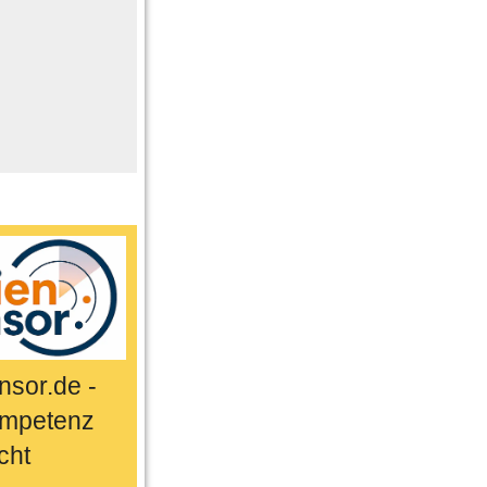
me
n
er
ts & Sport
sor.de -
mpetenz
cht