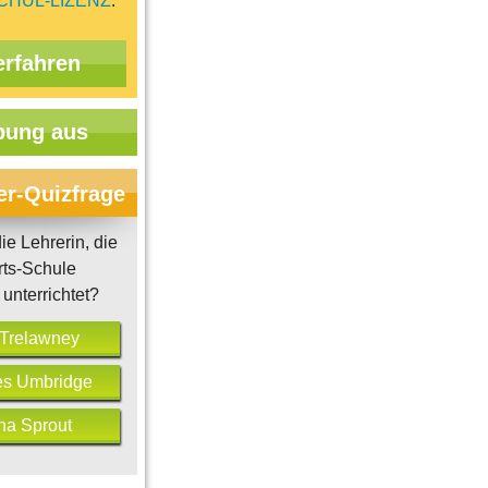
CHUL-LIZENZ
.
erfahren
ung aus
er-Quizfrage
ie Lehrerin, die
rts-Schule
unterrichtet?
l Trelawney
res Umbridge
na Sprout