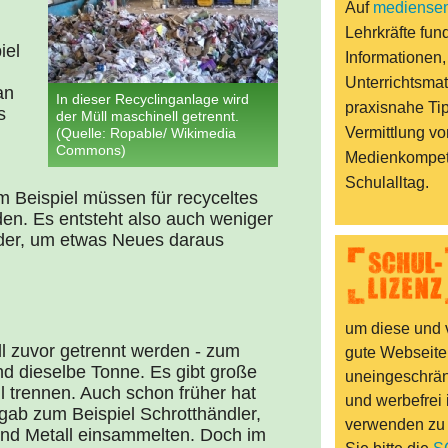
Auf
mediensen
Lehrkräfte fund
iel
Informationen,
Unterrichtsmat
an
In dieser Recyclinganlage wird
praxisnahe Ti
s
der Müll maschinell getrennt.
Vermittlung vo
(Quelle: Ropable/ Wikimedia
Commons)
Medienkompet
Schulalltag.
um Beispiel müssen für recyceltes
den. Es entsteht also auch weniger
eder, um etwas Neues daraus
um diese und v
ll zuvor getrennt werden - zum
gute Webseite
nd dieselbe Tonne. Es gibt große
uneingeschränk
ll trennen. Auch schon früher hat
und werbefrei 
ab zum Beispiel Schrotthändler,
verwenden zu
und Metall einsammelten. Doch im