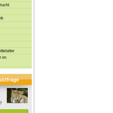
rucht
eb
ttelalter
r im
uizfrage
?