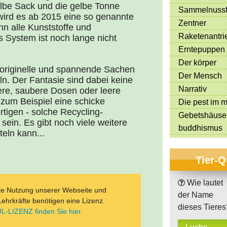
lbe Sack und die gelbe Tonne
Sammelnussf
wird es ab 2015 eine so genannte
Zentner
nn alle Kunststoffe und
Raketenantri
 System ist noch lange nicht
Erntepuppen
Der körper
 originelle und spannende Sachen
Der Mensch
ln. Der Fantasie sind dabei keine
Narrativ
ere, saubere Dosen oder leere
 zum Beispiel eine schicke
Die pest im mi
tigen - solche Recycling-
Gebetshäuse
ein. Es gibt noch viele weitere
buddhismus
teln kann...
Tier-Q
Wie lautet
ate Nutzung unserer Webseite und
der Name
Lehrkräfte benötigen eine Lizenz.
dieses Tieres
L-LIZENZ finden Sie hier.