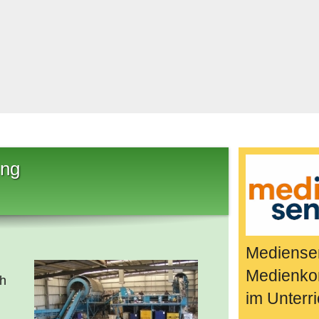
Bücher & Fil
k
Quiz-Spiele
Spiele & Idee
Jugendreport
Rezeptideen
Game-Tests
Reisen, Even
ing
E-Cards
en
Mediensen
Medienko
ch
im Unterri