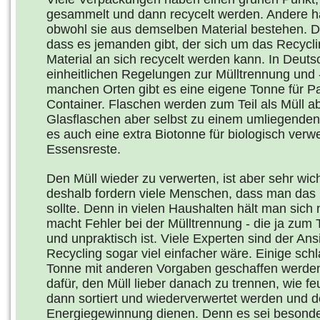
gesammelt und dann recycelt werden. Andere h
obwohl sie aus demselben Material bestehen. De
dass es jemanden gibt, der sich um das Recycl
Material an sich recycelt werden kann. In Deut
einheitlichen Regelungen zur Mülltrennung und 
manchen Orten gibt es eine eigene Tonne für P
Container. Flaschen werden zum Teil als Müll a
Glasflaschen aber selbst zu einem umliegenden 
es auch eine extra Biotonne für biologisch verw
Essensreste.
Den Müll wieder zu verwerten, ist aber sehr wic
deshalb fordern viele Menschen, dass man das 
sollte. Denn in vielen Haushalten hält man sich
macht Fehler bei der Mülltrennung - die ja zum 
und unpraktisch ist. Viele Experten sind der An
Recycling sogar viel einfacher wäre. Einige sch
Tonne mit anderen Vorgaben geschaffen werden 
dafür, den Müll lieber danach zu trennen, wie feu
dann sortiert und wiederverwertet werden und d
Energiegewinnung dienen. Denn es sei besonder