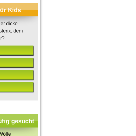
für Kids
er dicke
terix, dem
er?
x
ufig gesucht
Wölfe