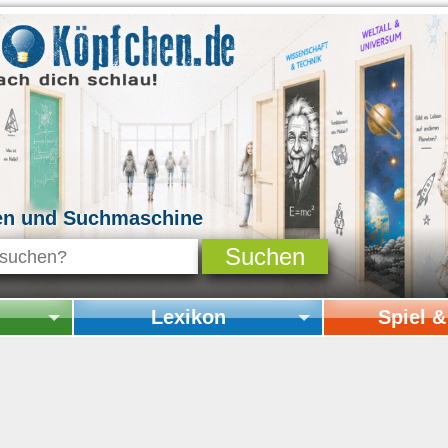
en und Suchmaschine
Lexikon
Spiel 
Startseite Lexikon
Startseite Spi
Online-Spiele
Mitmachen & 