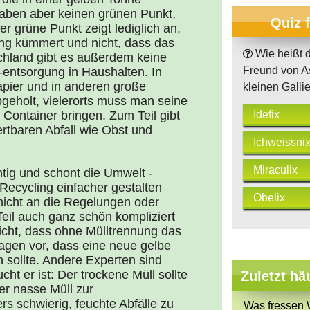
aben aber keinen grünen Punkt,
Quiz 
r grüne Punkt zeigt lediglich an,
ing kümmert und nicht, dass das
Wie heißt d
schland gibt es außerdem keine
Freund von As
-entsorgung in Haushalten. In
apier und in anderen große
kleinen Galli
bgeholt, vielerorts muss man seine
Idefix
Container bringen. Zum Teil gibt
ertbaren Abfall wie Obst und
Ichweissni
Miraculix
htig und schont die Umwelt -
Recycling einfacher gestalten
Obelix
 nicht an die Regelungen oder
Teil auch ganz schön kompliziert
sicht, dass ohne Mülltrennung das
lagen vor, dass eine neue gelbe
sollte. Andere Experten sind
cht er ist: Der trockene Müll sollte
Zuletzt hä
er nasse Müll zur
s schwierig, feuchte Abfälle zu
Was fressen 