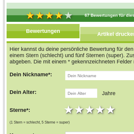
67 Bewertungen für dies
Bewertungen
Artikel drucke
Hier kannst du deine persönliche Bewertung für de
einem Stern (schlecht) und fünf Sternen (super). Z
abgeben. Die mit einem * gekennzeichneten Felder 
Dein Nickname*:
Dein Alter:
Jahre
1 star
2 stars
3 stars
4 star
5 s
Sterne*:
(1 Stern = schlecht, 5 Sterne = super)