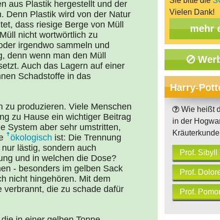
Sie bitte die
S
 aus Plastik hergestellt und der
Vielen Dank!
 Denn Plastik wird von der Natur
utet, dass riesige Berge von Müll
mehr 
üll nicht wortwörtlich zu
 oder irgendwo sammeln und
ung, denn wenn man den Müll
Werb
esetzt. Auch das Lagern auf einer
nnen Schadstoffe in das
Harry-Pott
ch zu produzieren. Viele Menschen
Wie heißt d
ng zu Hause ein wichtiger Beitrag
in der Hogwa
nde System aber sehr umstritten,
Kräuterkunde 
de
ökologisch
ist: Die Trennung
t nur lästig, sondern auch
Prof. Sibyl
kung und in welchen die Dose?
nen - besonders im gelben Sack
Prof. Dolo
ich nicht hingehören. Mit dem
 verbrannt, die zu schade dafür
Prof. Pomo
die in einer gelben Tonne