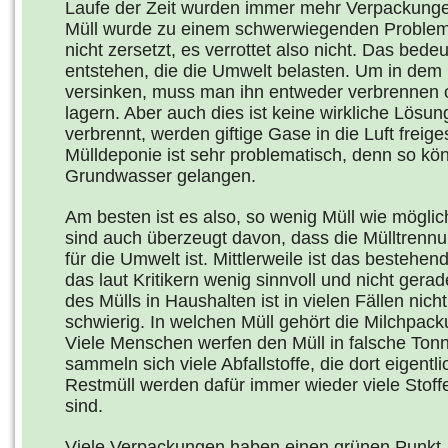
Laufe der Zeit wurden immer mehr Verpackungen
Müll wurde zu einem schwerwiegenden Problem.
nicht zersetzt, es verrottet also nicht. Das bede
entstehen, die die Umwelt belasten. Um in dem M
versinken, muss man ihn entweder verbrennen
lagern. Aber auch dies ist keine wirkliche Lös
verbrennt, werden giftige Gase in die Luft freig
Mülldeponie ist sehr problematisch, denn so kö
Grundwasser gelangen.
Am besten ist es also, so wenig Müll wie mögli
sind auch überzeugt davon, dass die Mülltrennu
für die Umwelt ist. Mittlerweile ist das bestehe
das laut Kritikern wenig sinnvoll und nicht gera
des Mülls in Haushalten ist in vielen Fällen nich
schwierig. In welchen Müll gehört die Milchpac
Viele Menschen werfen den Müll in falsche Ton
sammeln sich viele Abfallstoffe, die dort eigentl
Restmüll werden dafür immer wieder viele Stoffe
sind.
Viele Verpackungen haben einen grünen Punkt, 