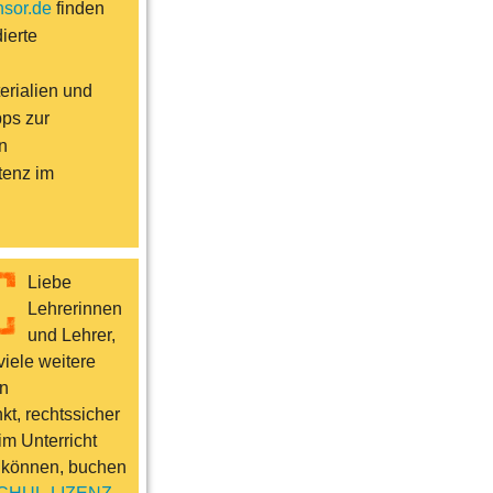
sor.de
finden
ierte
erialien und
pps zur
n
enz im
Liebe
Lehrerinnen
und Lehrer,
iele weitere
n
t, rechtssicher
im Unterricht
 können, buchen