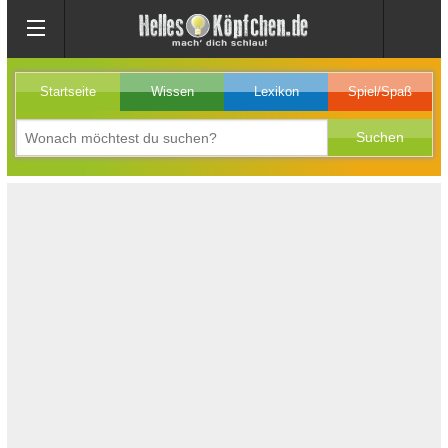
Startseite
Wissen
Lexikon
Spiel/Spaß