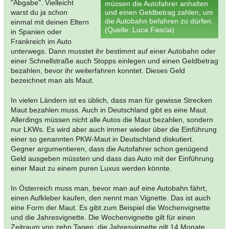
"Abgabe". Vielleicht
müssen die Autofahrer anhalten
warst du ja schon
und einen Geldbetrag zahlen, um
die Autobahn befahren zu dürfen.
einmal mit deinen Eltern
(Quelle: Luca Fascia)
in Spanien oder
Frankreich im Auto
unterwegs. Dann musstet ihr bestimmt auf einer Autobahn oder
einer Schnellstraße auch Stopps einlegen und einen Geldbetrag
bezahlen, bevor ihr weiterfahren konntet. Dieses Geld
bezeichnet man als Maut.
In vielen Ländern ist es üblich, dass man für gewisse Strecken
Maut bezahlen muss. Auch in Deutschland gibt es eine Maut.
Allerdings müssen nicht alle Autos die Maut bezahlen, sondern
nur LKWs. Es wird aber auch immer wieder über die Einführung
einer so genannten PKW-Maut in Deutschland diskutiert.
Gegner argumentieren, dass die Autofahrer schon genügend
Geld ausgeben müssten und dass das Auto mit der Einführung
einer Maut zu einem puren Luxus werden könnte.
In Österreich muss man, bevor man auf eine Autobahn fährt,
einen Aufkleber kaufen, den nennt man Vignette. Das ist auch
eine Form der Maut. Es gibt zum Beispiel die Wochenvignette
und die Jahresvignette. Die Wochenvignette gilt für einen
Zeitraum von zehn Tagen, die Jahresvignette gilt 14 Monate