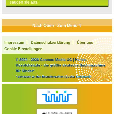
saugen sie aus.
Nach Oben - Zum Menü ⇧
Impressum
Datenschutzerklärung
Über uns
Cookie-Einstellungen
© 2004 - 2026 Cosmos Media UG | Helles-
Koepfchen.de - die größte deutsche Suchmaschine
für Kinder*
* gemessen an den Besucherzahlen (Quelle:
Similarweb
)