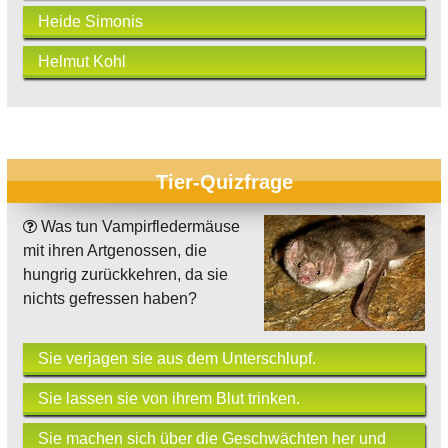
Heide Simonis
Helmut Kohl
Tier-Quizfrage
Was tun Vampirfledermäuse
mit ihren Artgenossen, die
hungrig zurückkehren, da sie
nichts gefressen haben?
Sie verjagen sie aus dem Unterschlupf.
Sie lassen sie von ihrem Blut trinken.
Sie machen sich über die Geschwächten her und