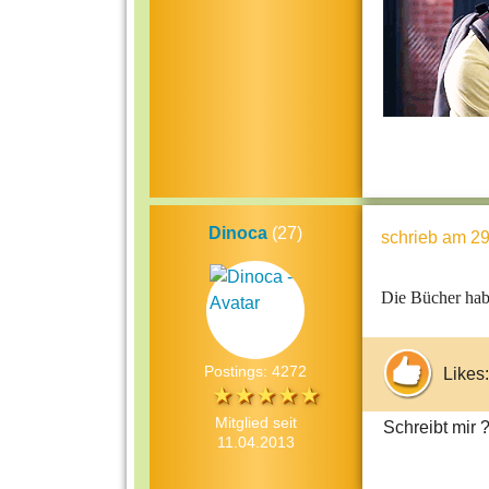
Dinoca
(27)
schrieb
am 29
Die Bücher hab 
Postings: 4272
Likes:
Mitglied seit
Schreibt mir 
11.04.2013