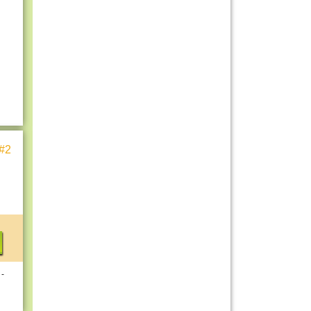
#2
 -