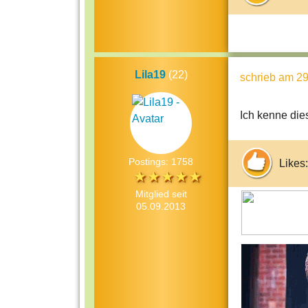
Lila19
(22)
schrieb
am 29
Ich kenne dies
Postings: 1758
Likes:
Mitglied seit
05.09.2013