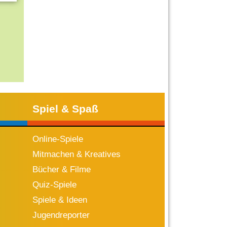
Spiel & Spaß
Online-Spiele
Mitmachen & Kreatives
Bücher & Filme
Quiz-Spiele
Spiele & Ideen
Jugendreporter