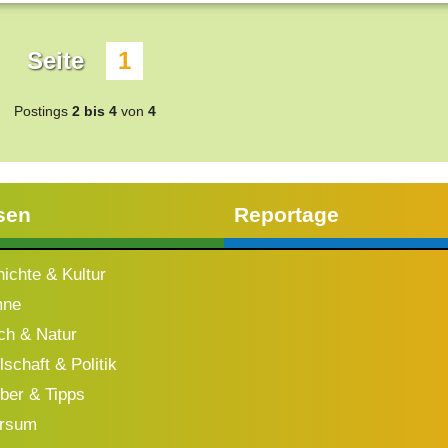
Seite
1
Postings
2 bis 4
von
4
sen
Reportage
ichte & Kultur
mne
h & Natur
schaft & Politik
ber & Tipps
ersum