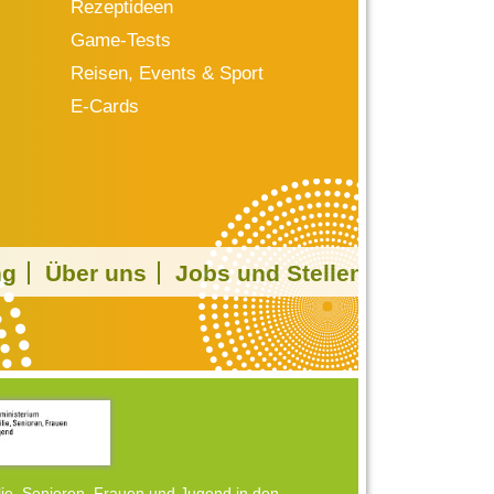
Rezeptideen
Game-Tests
Reisen, Events & Sport
E-Cards
ng
Über uns
Jobs und Stellen
ie, Senioren, Frauen und Jugend in den