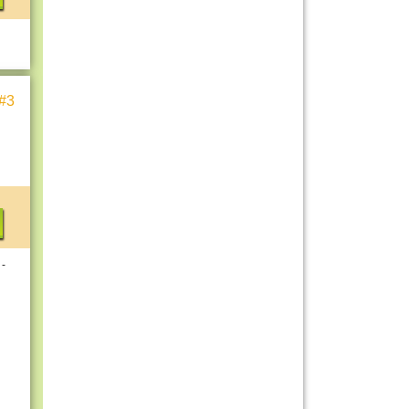
#3
 -