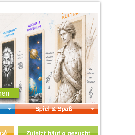
Spiel & Spaß
Startseite Spiel & Spaß
Online-Spiele
gs)
Zuletzt häufig gesucht