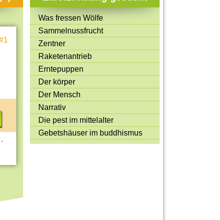
Mitmachen & Kreatives
Was fressen Wölfe
Bücher & Filme
Sammelnussfrucht
#1
Quiz-Spiele
Zentner
Raketenantrieb
Spiele & Ideen
Erntepuppen
Jugendreporter
Der körper
Der Mensch
Rezeptideen
Narrativ
Game-Tests
Die pest im mittelalter
Reisen, Events & Sport
Gebetshäuser im buddhismus
 -
E-Cards