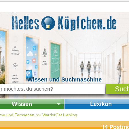
Wissen und Suchmaschine
Wissen
Lexikon
seite Wissen
Startseite Lexikon
ilme und Fernsehen
WarriorCat Liebling
chichte & Kultur
(
4
Postin