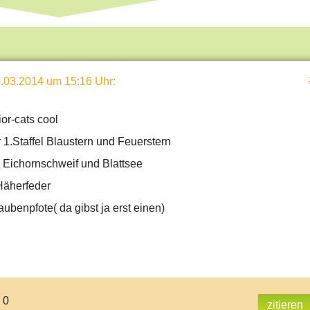
.03.2014 um 15:16 Uhr
:
ior-cats cool
 1.Staffel Blaustern und Feuerstern
n Eichornschweif und Blattsee
 Häherfeder
aubenpfote( da gibst ja erst einen)
 0
zitieren