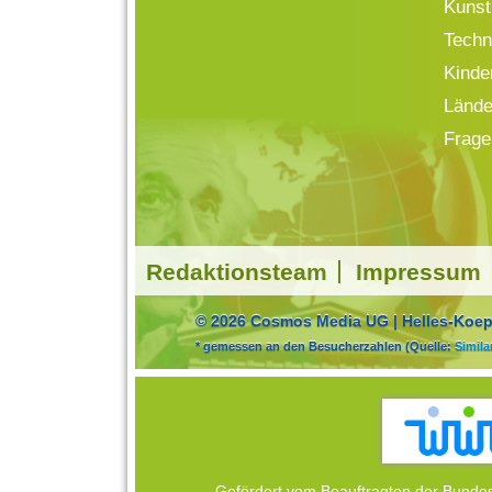
Kunst
Techn
Kinde
Lände
Frage
Redaktionsteam
Impressum
© 2026 Cosmos Media UG | Helles-Koepf
* gemessen an den Besucherzahlen (Quelle:
Simil
Gefördert vom Beauftragten der Bundes