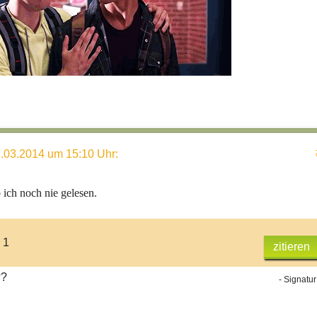
.03.2014 um 15:10 Uhr
:
ich noch nie gelesen.
 1
zitieren
??
- Signatur