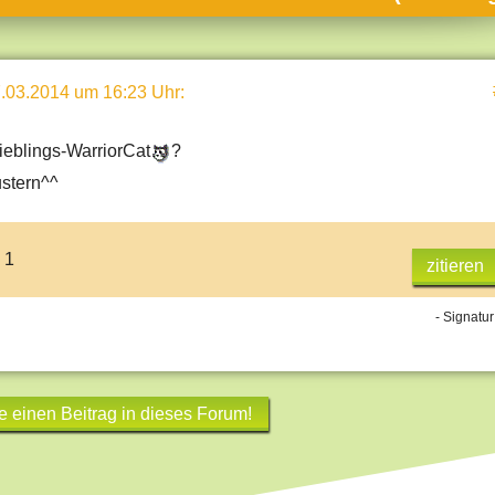
umne
sch & Natur
.03.2014 um 16:23 Uhr
:
llschaft & Politik
geber & Tipps
Lieblings-WarriorCat
?
versum
ustern^^
st
hnik
 1
zitieren
deruni
- Signatur
derlexikon
gen und Antworten
e einen Beitrag in dieses Forum!