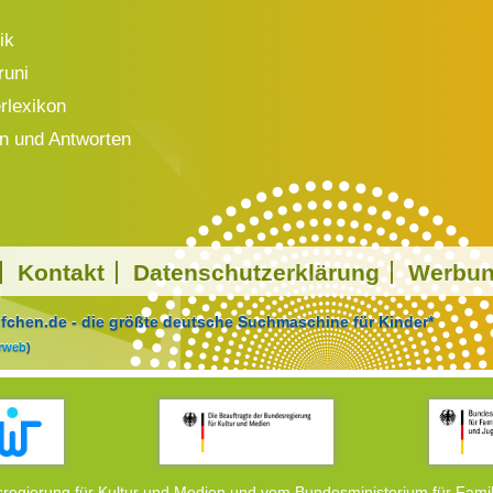
ik
runi
rlexikon
n und Antworten
Kontakt
Datenschutzerklärung
Werbu
chen.de - die größte deutsche Suchmaschine für Kinder*
arweb
)
regierung für Kultur und Medien und vom Bundesministerium für Famil