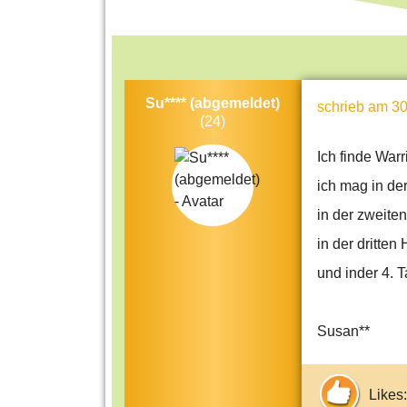
Su**** (abgemeldet)
schrieb
am 30
(24)
Ich finde Warr
ich mag in der
in der zweite
in der dritten
und inder 4. T
Susan**
Likes: