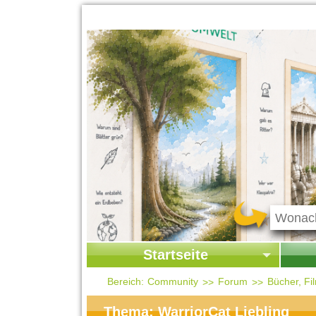
Startseite
Startseite
Start
Bereich:
Community
Forum
Bücher, F
Kontakt
Ges
Thema: WarriorCat Liebling