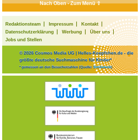
Nach Oben - Zum Menü ⇧
Redaktionsteam
Impressum
Kontakt
Datenschutzerklärung
Werbung
Über uns
Jobs und Stellen
© 2026 Cosmos Media UG | Helles-Koepfchen.de - die
größte deutsche Suchmaschine für Kinder*
* gemessen an den Besucherzahlen (Quelle:
Similarweb
)