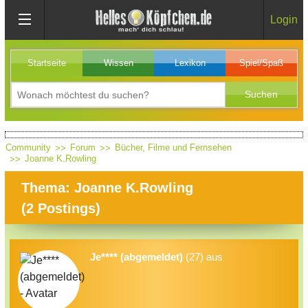
Login
Startseite
Wissen
Lexikon
Spiel/Spaß
Community
Forum
Bücher, Filme und Fernsehen
Joanne K.Rowling
Thema: Joanne K.Rowling
(
2
Postings)
Je**** (abgemeldet)
(27) aus