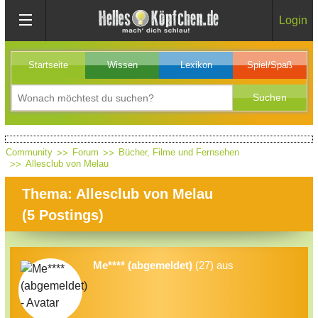
Login
Startseite
Wissen
Lexikon
Spiel/Spaß
Community
Forum
Bücher, Filme und Fernsehen
Allesclub von Melau
Thema: Allesclub von Melau
(
5
Postings)
Me**** (abgemeldet)
(27) aus