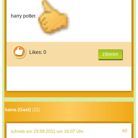
harry potter.
Likes: 0
zitieren
kama (Gast)
(11)
#2
schrieb
am 19.08.2011 um 16:07 Uhr
: