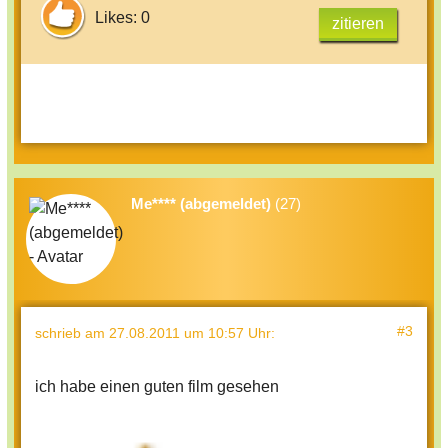
Likes: 0
zitieren
Me**** (abgemeldet)
(27)
#3
schrieb
am 27.08.2011 um 10:57 Uhr
:
ich habe einen guten film gesehen