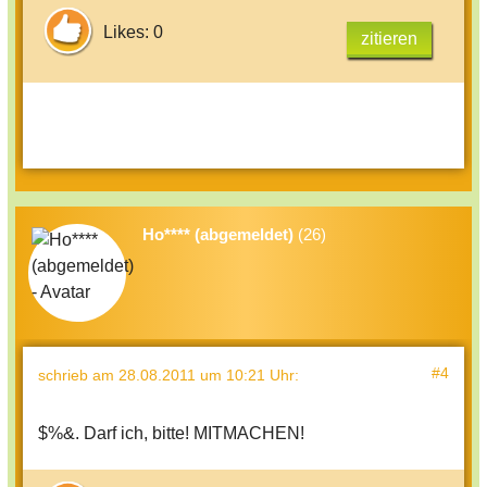
Likes: 0
zitieren
Ho**** (abgemeldet)
(26)
#4
schrieb
am 28.08.2011 um 10:21 Uhr
:
$%&. Darf ich, bitte! MITMACHEN!