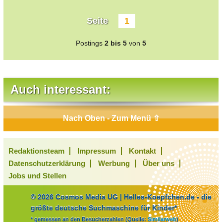
Seite
1
Postings
2 bis 5
von
5
Auch interessant:
Nach Oben - Zum Menü ⇧
Redaktionsteam
Impressum
Kontakt
Datenschutzerklärung
Werbung
Über uns
Jobs und Stellen
© 2026 Cosmos Media UG | Helles-Koepfchen.de - die
größte deutsche Suchmaschine für Kinder*
* gemessen an den Besucherzahlen (Quelle:
Similarweb
)