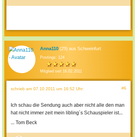
Anna110
(29) aus Schweinfurt
Postings: 124
Mitglied seit 16.02.2011
#6
schrieb
am 07.10.2011 um 16:52 Uhr
:
Ich schau die Sendung auch aber nicht alle den man
hat nicht immer zeit mein libling´s Schauspieler ist...
... Tom Beck