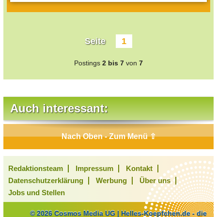
Seite
1
Postings
2 bis 7
von
7
Auch interessant:
Nach Oben - Zum Menü ⇧
Redaktionsteam
Impressum
Kontakt
Datenschutzerklärung
Werbung
Über uns
Jobs und Stellen
© 2026 Cosmos Media UG | Helles-Koepfchen.de - die