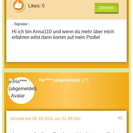
Likes: 0
zitieren
- Signatur -
Hi ich bin Anna110 und wenn du mehr über mich
erfahren wilst dann komm auf mein Profiel
Ha**** (abgemeldet)
(27)
#5
schrieb
am 06.10.2011 um 21:28 Uhr
: