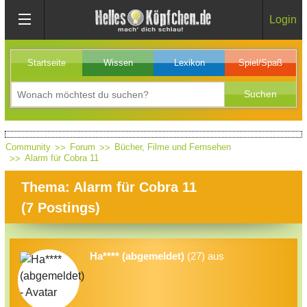
Login
Startseite
Wissen
Lexikon
Spiel/Spaß
Community
Forum
Bücher, Filme und Fernsehen
Alarm für Cobra 11
Thema: Alarm für Cobra 11
(
7
Postings)
Ha**** (abgemeldet)
(27) aus