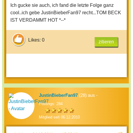
Ich gucke sie auch, ich fand die letzte Folge ganz
cool..ich gebe JustinBieberFan97 recht...TOM BECK
IST VERDAMMT HOT *--*
Likes: 0
zitieren
JustinBieberFan97
(28) aus -
Postings: 284
Mitglied seit 06.12.2010