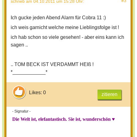
#3
schrieb
am 04.10.2011 um 15:28 Uhr
:
Ich gucke jeden Abend Alarm für Cobra 11 :)
ich weis garnicht welche meine Lieblingsfolge ist !
ich hab schon so viele gesehen! - aber eins kann ich
sagen ..
.. TOM BECK IST VERDAMMT HEIß !
*____________*
Likes: 0
zitieren
- Signatur -
Die Welt ist, elefantastisch. Sie ist, wunderschön ♥