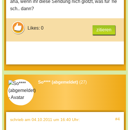
aha, wenn ihr diese Sendung nich glotzt, was für 'ne
sch.. dann?
Likes: 0
zitieren
So**** (abgemeldet)
(27)
#4
schrieb
am 04.10.2011 um 16:40 Uhr
: