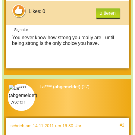
Likes: 0
zitieren
- Signatur -
You never know how strong you really are - until
being strong is the only choice you have.
La**** (abgemeldet)
(27)
#2
schrieb
am 14.11.2011 um 19:30 Uhr
: