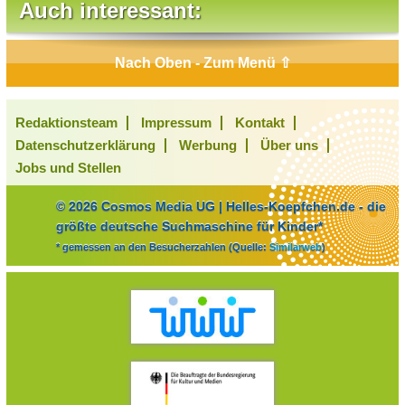
Auch interessant:
Nach Oben - Zum Menü ⇧
Redaktionsteam
Impressum
Kontakt
Datenschutzerklärung
Werbung
Über uns
Jobs und Stellen
© 2026 Cosmos Media UG | Helles-Koepfchen.de - die
größte deutsche Suchmaschine für Kinder*
* gemessen an den Besucherzahlen (Quelle:
Similarweb
)