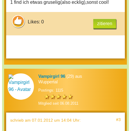
1 find ich etwas gruselig(also ecklig),sonst cool!
Likes: 0
zitieren
Vampirgirl 96
(29) aus
Wuppertal
Postings: 1115
Mitglied seit 06.08.2011
#3
schrieb
am 07.01.2012 um 14:04 Uhr
: