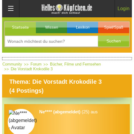
Login
Startseite
Wissen
Lexikon
Spiel/Spaß
Community
Forum
Bücher, Filme und Fernsehen
Die Vorstadt Krokodile 3
Thema: Die Vorstadt Krokodile 3
(
4
Postings)
Ne**** (abgemeldet)
(25) aus