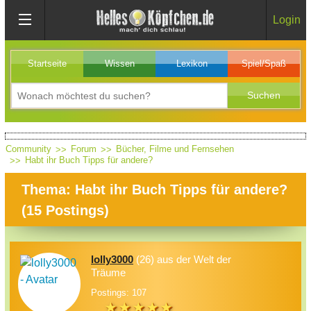
Login
Startseite
Wissen
Lexikon
Spiel/Spaß
Community
Forum
Bücher, Filme und Fernsehen
Habt ihr Buch Tipps für andere?
Thema: Habt ihr Buch Tipps für andere?
(
15
Postings)
lolly3000
(26) aus der Welt der
Träume
Postings: 107