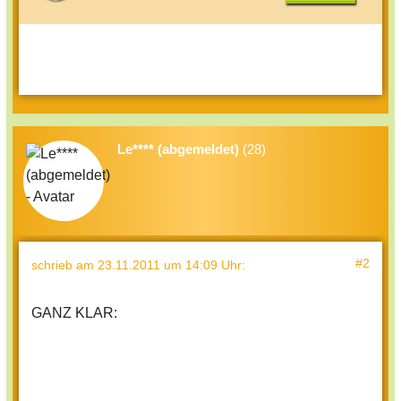
Le**** (abgemeldet)
(28)
#2
schrieb
am 23.11.2011 um 14:09 Uhr
:
GANZ KLAR: