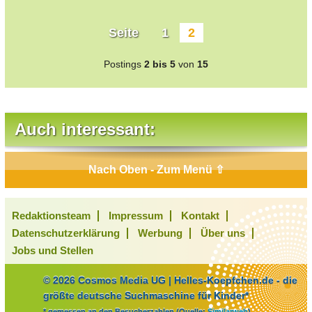
Seite
1
2
Postings
2 bis 5
von
15
Auch interessant:
Nach Oben - Zum Menü ⇧
Redaktionsteam
Impressum
Kontakt
Datenschutzerklärung
Werbung
Über uns
Jobs und Stellen
© 2026 Cosmos Media UG | Helles-Koepfchen.de - die
größte deutsche Suchmaschine für Kinder*
* gemessen an den Besucherzahlen (Quelle:
Similarweb
)