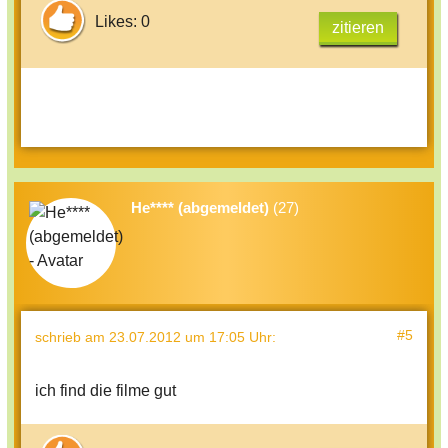
Likes: 0
zitieren
He**** (abgemeldet)
(27)
#5
schrieb
am 23.07.2012 um 17:05 Uhr
:
ich find die filme gut