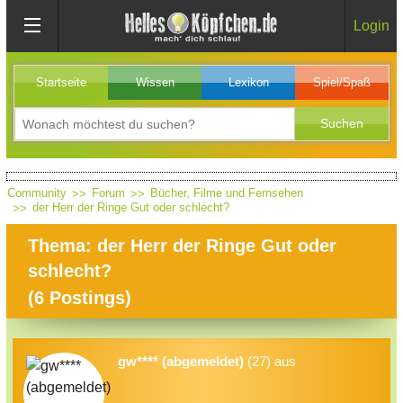
Login
Startseite
Wissen
Lexikon
Spiel/Spaß
Community
Forum
Bücher, Filme und Fernsehen
der Herr der Ringe Gut oder schlecht?
Thema: der Herr der Ringe Gut oder
schlecht?
(
6
Postings)
gw**** (abgemeldet)
(27) aus