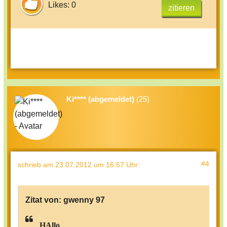
Likes: 0
zitieren
Ki**** (abgemeldet)
(25)
#4
schrieb
am 23.07.2012 um 16:57 Uhr
:
Zitat von:
gwenny 97
HAllo