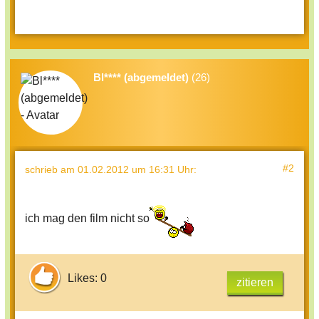
Bl**** (abgemeldet)
(26)
#2
schrieb
am 01.02.2012 um 16:31 Uhr
:
ich mag den film nicht so
Likes: 0
zitieren