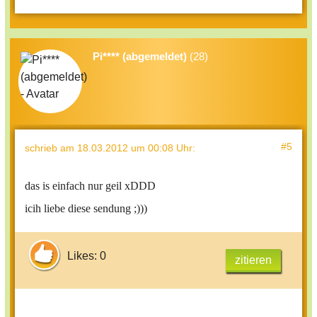
Pi**** (abgemeldet)
(28)
#5
schrieb
am 18.03.2012 um 00:08 Uhr
:
das is einfach nur geil xDDD
icih liebe diese sendung ;)))
Likes: 0
zitieren