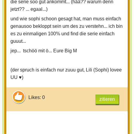
die serie soo gut ankommt... (hää?? warum denn
jetzt?? ... egaal...)
und wie sophi schoon gesagt hat, man muss einfach
genausoo bekloppt sein um des zu verstehn... ich bin
es zu einmaligen 100% und find die serie einfach
guuut...
jep... tschöö mit ö... Eure Big M
(der spruch is einfach nur zuuu gut, Lili (Sophi) lovee
UU ♥)
Likes: 0
zitieren