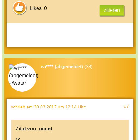
Likes: 0
zitieren
wi**** (abgemeldet)
(28)
#7
schrieb
am 30.03.2012 um 12:14 Uhr
:
Zitat von:
minet