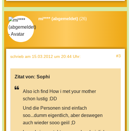
mi**** (abgemeldet)
(26)
#3
schrieb
am 15.03.2012 um 20:44 Uhr
:
Zitat von:
Sophi
Also ich find How i met your mother
schon lustig :DD
Und die Personen sind einfach
soo...dumm eigentlich, aber deswegen
auch wieder sooo geiil ;D