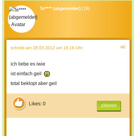
Te**** (abgemeldet)
(26)
#6
schrieb
am 28.03.2012 um 16:16 Uhr
:
ich liebe es iwie
ist einfach geil
total beklopt aber geil
Likes: 0
zitieren