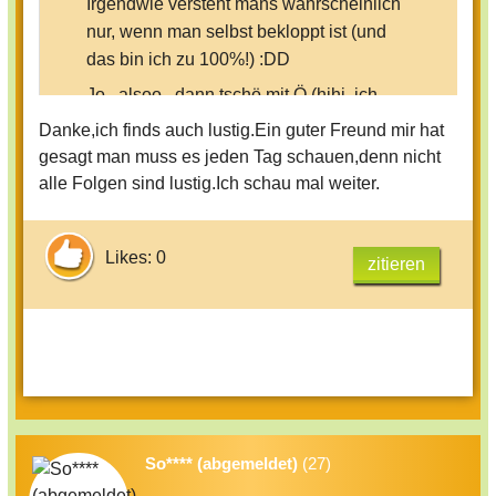
Irgendwie versteht mans wahrscheinlich
nur, wenn man selbst bekloppt ist (und
das bin ich zu 100%!) :DD
Jo...alsoo...dann tschö mit Ö (hihi, ich
liebe das! ;))
Danke,ich finds auch lustig.Ein guter Freund mir hat
gesagt man muss es jeden Tag schauen,denn nicht
alle Folgen sind lustig.Ich schau mal weiter.
Likes: 0
zitieren
So**** (abgemeldet)
(27)