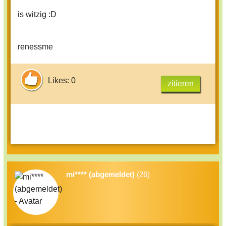
is witzig :D
renessme
Likes: 0
zitieren
mi**** (abgemeldet)
(26)