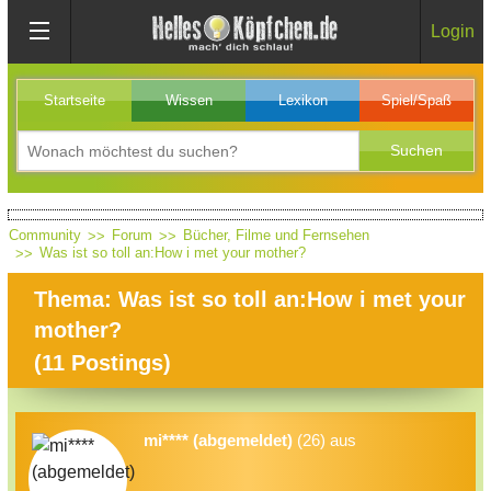
Login
Startseite
Wissen
Lexikon
Spiel/Spaß
Community
Forum
Bücher, Filme und Fernsehen
Was ist so toll an:How i met your mother?
Thema: Was ist so toll an:How i met your
mother?
(
11
Postings)
mi**** (abgemeldet)
(26) aus