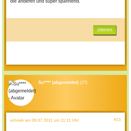
die anderen und super spannend.
zitieren
Su**** (abgemeldet)
(27)
#13
schrieb
am 09.07.2011 um 11:11 Uhr
: