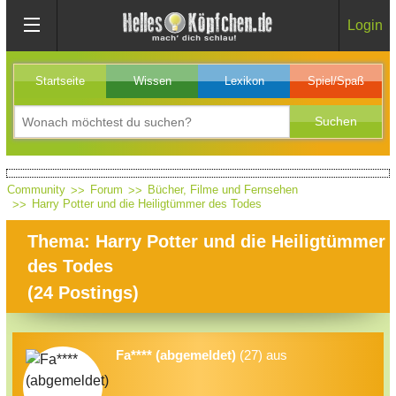
Login
Startseite
Wissen
Lexikon
Spiel/Spaß
Community
Forum
Bücher, Filme und Fernsehen
Harry Potter und die Heiligtümmer des Todes
Thema: Harry Potter und die Heiligtümmer
des Todes
(
24
Postings)
Fa**** (abgemeldet)
(27) aus