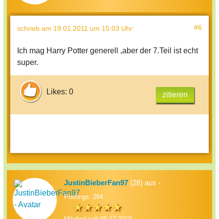
#6
schrieb
am 19.01.2011 um 15:03 Uhr
:
Ich mag Harry Potter generell ,aber der 7.Teil ist echt
super.
Likes: 0
zitieren
JustinBieberFan97
(28) aus -
Postings: 284
Mitglied seit 06.12.2010