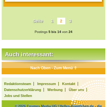
Seite
1
2
3
Postings
5 bis 14
von
24
Auch interessant:
Nach Oben - Zum Menü ⇧
Redaktionsteam
Impressum
Kontakt
Datenschutzerklärung
Werbung
Über uns
Jobs und Stellen
© 2026 Cosmos Media UG | Helles-Koepfchen.de - die