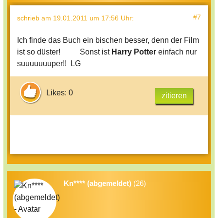
#7
schrieb
am 19.01.2011 um 17:56 Uhr
:
Ich finde das Buch ein bischen besser, denn der Film
ist so düster! Sonst ist
Harry Potter
einfach nur
suuuuuuuper!! LG
Likes: 0
zitieren
Kn**** (abgemeldet)
(26)