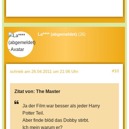
La**** (abgemeldet)
(26)
#10
schrieb
am 26.04.2011 um 21:06 Uhr
:
Zitat von:
The Master
Ja der Film war besser als jeder Harry
Potter Teil.
Aber finde blöd das Dobby stirbt.
Ich mein warum er?