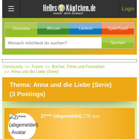
Login
Startseite
Wissen
Lexikon
Spiel/Spaß
Community
Forum
Bücher, Filme und Fernsehen
Anna und die Liebe (Serie)
Thema: Anna und die Liebe (Serie)
(
3
Postings)
Zi**** (abgemeldet)
(29) aus