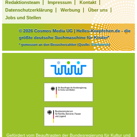
Redaktionsteam
Impressum
Kontakt
Datenschutzerklärung
Werbung
Über uns
Jobs und Stellen
© 2026 Cosmos Media UG | Helles-Koepfchen.de - die
größte deutsche Suchmaschine für Kinder*
* gemessen an den Besucherzahlen (Quelle:
Similarweb
)
Gefördert vom Beauftragten der Bundesregierung für Kultur und