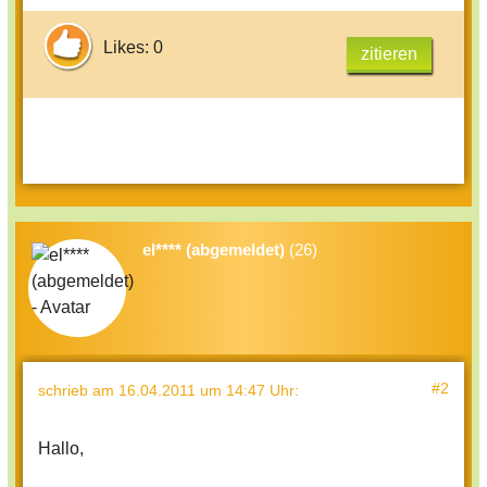
Likes: 0
zitieren
el**** (abgemeldet)
(26)
#2
schrieb
am 16.04.2011 um 14:47 Uhr
:
Hallo,