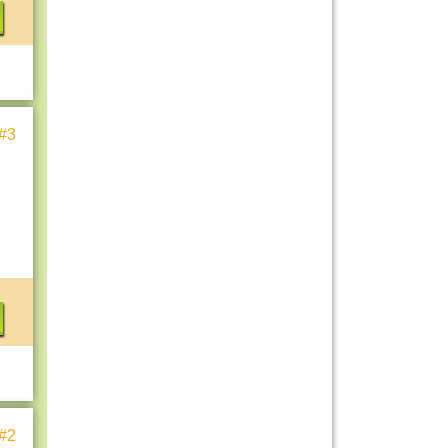
#3
#2