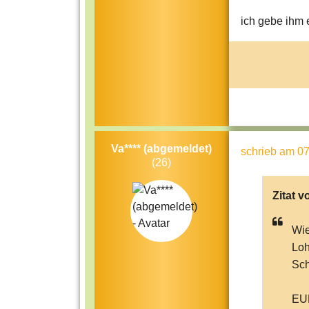
ich gebe ihm 
Va**** (abgemeldet)
schrieb
am 07
(26)
Zitat v
Wie
Loh
Schr
EU