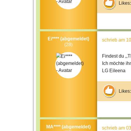
Likes:
Ei**** (abgemeldet)
schrieb
am 10
(28)
Findest du ,,T
Ich möchte ih
LG Eileena
Likes:
MA**** (abgemeldet)
schrieb
am 03