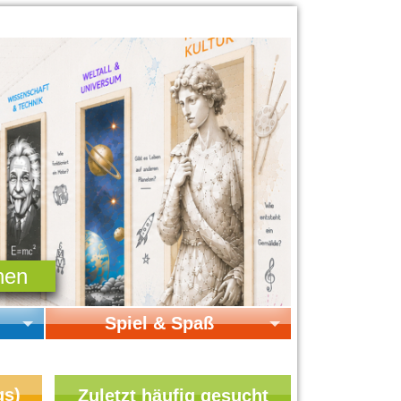
Spiel & Spaß
Startseite Spiel & Spaß
Online-Spiele
gs)
Zuletzt häufig gesucht