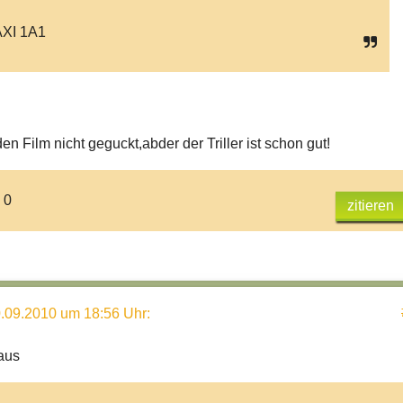
XI 1A1
en Film nicht geguckt,abder der Triller ist schon gut!
 0
zitieren
.09.2010 um 18:56 Uhr
:
 aus