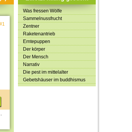
Mitmachen & Kreatives
Was fressen Wölfe
Bücher & Filme
Sammelnussfrucht
#1
Quiz-Spiele
Zentner
Raketenantrieb
Spiele & Ideen
Erntepuppen
Jugendreporter
Der körper
Der Mensch
Rezeptideen
Narrativ
Game-Tests
Die pest im mittelalter
Reisen, Events & Sport
Gebetshäuser im buddhismus
E-Cards
 -