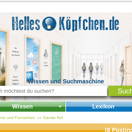
Wissen und Suchmaschine
Wissen
Lexikon
seite Wissen
Startseite Lexikon
ilme und Fernsehen
Karate Kid
chichte & Kultur
(
8
Postin