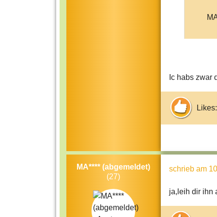
MA
Ic habs zwar d
Likes:
MA**** (abgemeldet)
schrieb
am 10
(27)
ja,leih dir ihn