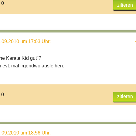
 0
zitieren
.09.2010 um 17:03 Uhr
:
he Karate Kid gut''?
n evt. mal irgendwo ausleihen.
 0
zitieren
.09.2010 um 18:56 Uhr
: