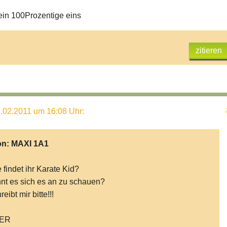
ein 100Prozentige eins
zitieren
.02.2011 um 16:08 Uhr
:
on:
MAXI 1A1
 findet ihr Karate Kid?
nt es sich es an zu schauen?
eibt mir bitte!!!
ER