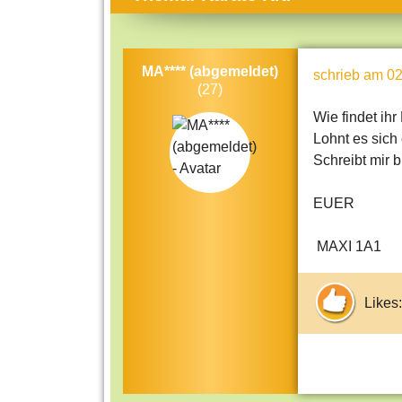
Themen-Specials
Kol
Häufig gesucht
Men
MA**** (abgemeldet)
schrieb
am 02
Beliebte Artikel
Gese
(27)
Rat
Wie findet ihr
Lohnt es sich
Uni
Schreibt mir bi
Kun
EUER
Tec
Kin
MAXI 1A1
Län
Fra
Likes: