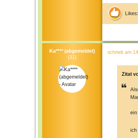
Likes:
Ka**** (abgemeldet)
schrieb
am 14
(31)
Zitat v
Als
Man
ein 
ich