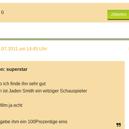
 0
zitieren
.07.2011 um 14:45 Uhr
:
on:
superstar
o ich finde ihn sehr gut
 ist Jaden Smith ein witziger Schauspieler
film ja echt
 gebe ihm ein 100Prozentige eins