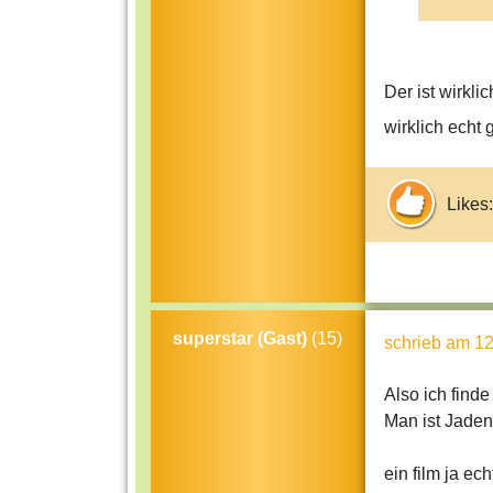
Der ist wirkli
wirklich echt g
Likes:
superstar (Gast)
(15)
schrieb
am 12
Also ich finde
Man ist Jaden
ein film ja ech