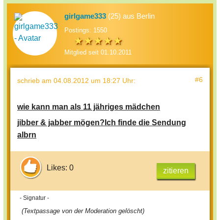
girlgame333
(25) aus Berlin
Postings: 1550
Mitglied seit 01.10.2011
#6
schrieb
am 04.08.2012 um 18:27 Uhr
:
wie kann man als 11 jähriges mädchen
jibber & jabber mögen?Ich finde die Sendung
albrn
Likes: 0
zitieren
- Signatur -
(Textpassage von der Moderation gelöscht)