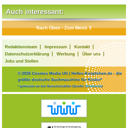
Auch interessant:
Nach Oben - Zum Menü ⇧
Redaktionsteam
Impressum
Kontakt
Datenschutzerklärung
Werbung
Über uns
Jobs und Stellen
© 2026 Cosmos Media UG | Helles-Koepfchen.de - die
größte deutsche Suchmaschine für Kinder*
* gemessen an den Besucherzahlen (Quelle:
Similarweb
)