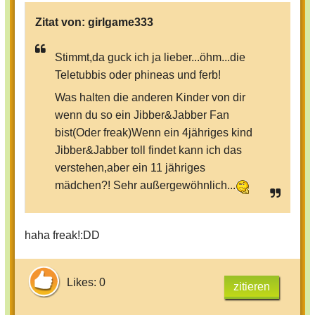
Zitat von:
girlgame333
Stimmt,da guck ich ja lieber...öhm...die
Teletubbis oder phineas und ferb!
Was halten die anderen Kinder von dir
wenn du so ein Jibber&Jabber Fan
bist(Oder freak)Wenn ein 4jähriges kind
Jibber&Jabber toll findet kann ich das
verstehen,aber ein 11 jähriges
mädchen?! Sehr außergewöhnlich...
haha freak!:DD
Likes: 0
zitieren