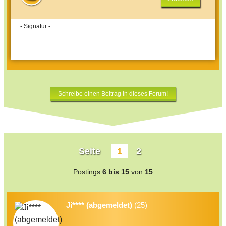
- Signatur -
Schreibe einen Beitrag in dieses Forum!
Seite
1
2
Postings
6 bis 15
von
15
Ji**** (abgemeldet)
(25)