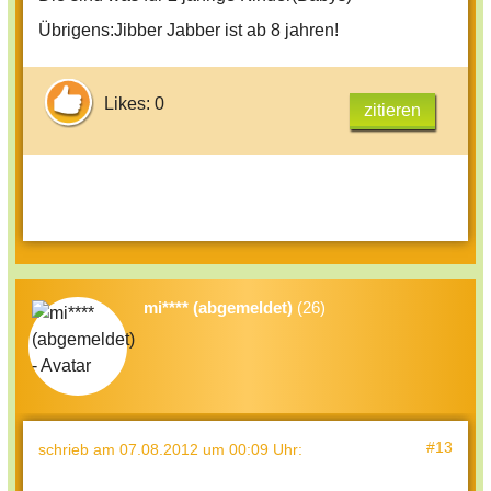
Übrigens:Jibber Jabber ist ab 8 jahren!
Likes: 0
zitieren
mi**** (abgemeldet)
(26)
#13
schrieb
am 07.08.2012 um 00:09 Uhr
: