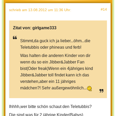
#14
schrieb
am 13.08.2012 um 11:36 Uhr
:
Zitat von:
girlgame333
Stimmt,da guck ich ja lieber...öhm...die
Teletubbis oder phineas und ferb!
Was halten die anderen Kinder von dir
wenn du so ein Jibber&Jabber Fan
bist(Oder freak)Wenn ein 4jähriges kind
Jibber&Jabber toll findet kann ich das
verstehen,aber ein 11 jähriges
mädchen?! Sehr außergewöhnlich...
Ihhhh,wer bitte schön schaut den Teletubbis?
Die sind was für 2 jährige Kinder(Babys)