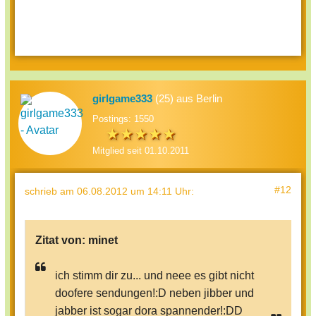
girlgame333
(25) aus Berlin
Postings: 1550
Mitglied seit 01.10.2011
#12
schrieb
am 06.08.2012 um 14:11 Uhr
:
Zitat von:
minet
ich stimm dir zu... und neee es gibt nicht
doofere sendungen!:D neben jibber und
jabber ist sogar dora spannender!:DD