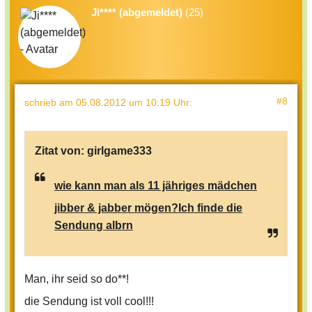
Ji**** (abgemeldet)
(25)
#8
schrieb
am 05.08.2012 um 10:19 Uhr
:
Zitat von:
girlgame333
wie kann man als 11 jähriges mädchen
jibber & jabber mögen?Ich finde die
Sendung albrn
Man, ihr seid so do**!
die Sendung ist voll cool!!!