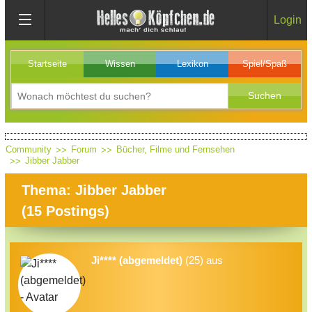
Login
Startseite
Wissen
Lexikon
Spiel/Spaß
Community
Forum
Bücher, Filme und Fernsehen
Jibber Jabber
Thema: Jibber Jabber
(
15
Postings)
Ji**** (abgemeldet)
(25) aus