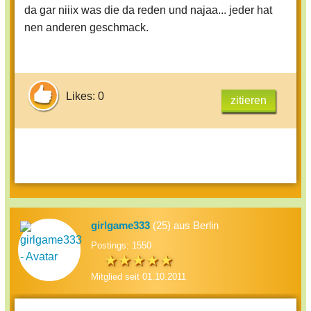
da gar niiix was die da reden und najaa... jeder hat
nen anderen geschmack.
Likes: 0
zitieren
girlgame333
(25) aus Berlin
Postings: 1550
Mitglied seit 01.10.2011