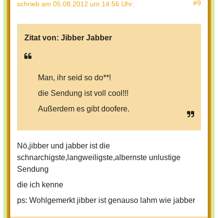
#9
schrieb
am 05.08.2012 um 14:56 Uhr
:
Zitat von:
Jibber Jabber
Man, ihr seid so do**!
die Sendung ist voll cool!!!
Außerdem es gibt doofere.
Nö,jibber und jabber ist die
schnarchigste,langweiligste,albernste unlustige
Sendung
die ich kenne
ps: Wohlgemerkt jibber ist genauso lahm wie jabber