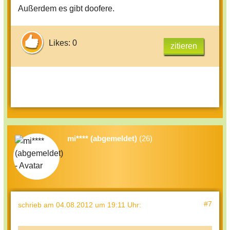
Außerdem es gibt doofere.
Likes: 0
zitieren
mi**** (abgemeldet)
(26)
#7
schrieb
am 04.08.2012 um 19:11 Uhr
: