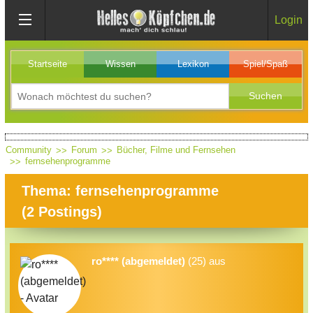
Login
Startseite
Wissen
Lexikon
Spiel/Spaß
Community
Forum
Bücher, Filme und Fernsehen
fernsehenprogramme
Thema: fernsehenprogramme
(
2
Postings)
ro**** (abgemeldet)
(25) aus