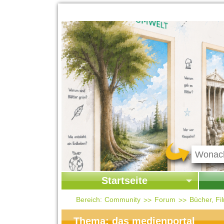
Startseite
Startseite
Start
Bereich:
Community
Forum
Bücher, F
Kontakt
Ges
Thema: das medienportal