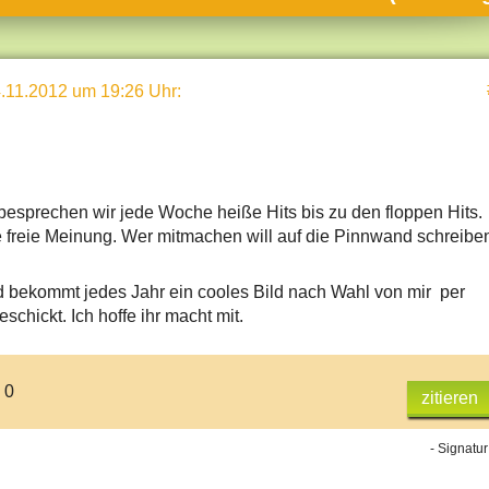
umne
sch & Natur
.11.2012 um 19:26 Uhr
:
llschaft & Politik
geber & Tipps
versum
st
 besprechen wir jede Woche heiße Hits bis zu den floppen Hits.
e freie Meinung. Wer mitmachen will auf die Pinnwand schreibe
hnik
deruni
d bekommt jedes Jahr ein cooles Bild nach Wahl von mir per
schickt. Ich hoffe ihr macht mit.
derlexikon
gen und Antworten
 0
zitieren
- Signatur