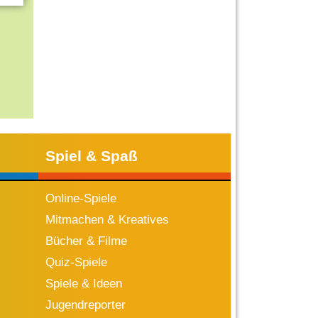
Spiel & Spaß
Online-Spiele
Mitmachen & Kreatives
Bücher & Filme
Quiz-Spiele
Spiele & Ideen
Jugendreporter