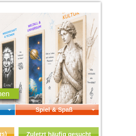
Spiel & Spaß
Startseite Spiel & Spaß
Online-Spiele
gs)
Zuletzt häufig gesucht