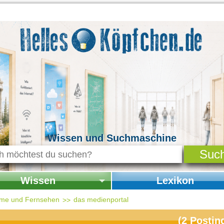
Wissen und Suchmaschine
Wissen
Lexikon
seite Wissen
Startseite Lexikon
ilme und Fernsehen
das medienportal
chichte & Kultur
(
2
Postin