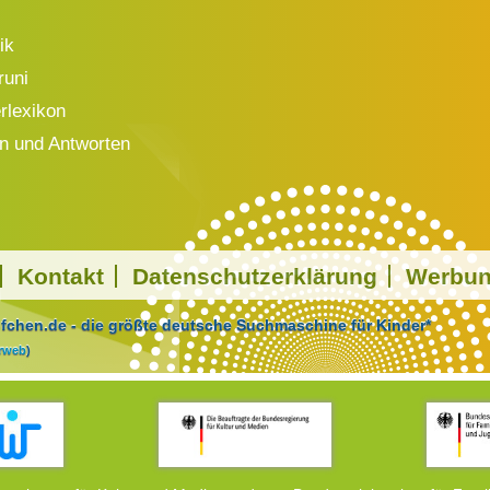
ik
runi
rlexikon
n und Antworten
Kontakt
Datenschutzerklärung
Werbu
chen.de - die größte deutsche Suchmaschine für Kinder*
arweb
)