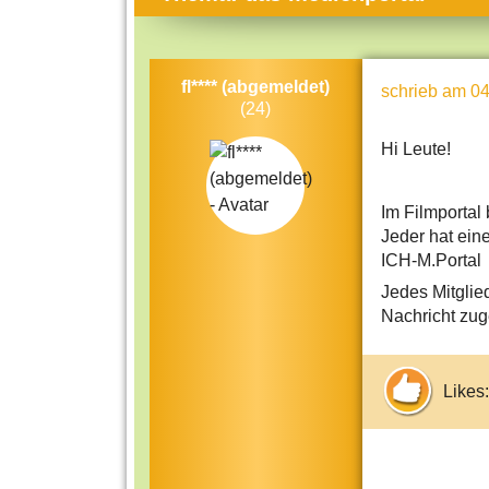
Themen-Specials
Kol
Häufig gesucht
Men
fl**** (abgemeldet)
schrieb
am 04
Beliebte Artikel
Gese
(24)
Rat
Hi Leute!
Uni
Kun
Im Filmportal
Jeder hat ein
Tec
ICH-M.Portal
Kin
Jedes Mitglie
Nachricht zuge
Län
Fra
Likes: