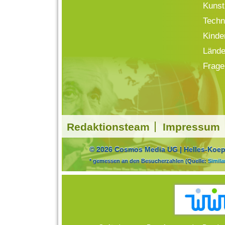
Kunst
Techn
Kinde
Lände
Frage
Redaktionsteam
Impressum
© 2026 Cosmos Media UG | Helles-Koepf
* gemessen an den Besucherzahlen (Quelle:
Simil