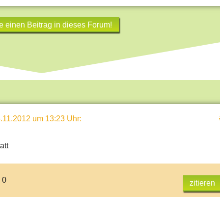
e einen Beitrag in dieses Forum!
.11.2012 um 13:23 Uhr
:
att
 0
zitieren