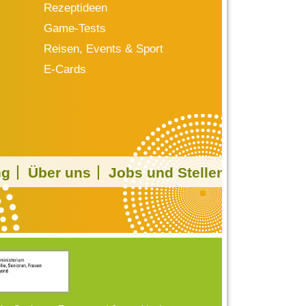
Rezeptideen
Game-Tests
Reisen, Events & Sport
E-Cards
ng
Über uns
Jobs und Stellen