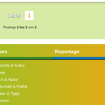
Seite
1
Postings
2 bis 2
von
2
sen
Reportage
ichte & Kultur
mne
h & Natur
schaft & Politik
ber & Tipps
ersum