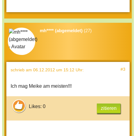
mh**** (abgemeldet)
(27)
#3
schrieb
am 06.12.2012 um 15:12 Uhr
:
Ich mag Meike am meisten!!!
Likes: 0
zitieren