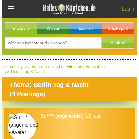
Login
Startseite
Wissen
Lexikon
Spiel/Spaß
Community
Forum
Bücher, Filme und Fernsehen
Berlin Tag & Nacht
Thema: Berlin Tag & Nacht
(
4
Postings)
Su**** (abgemeldet)
(26) aus