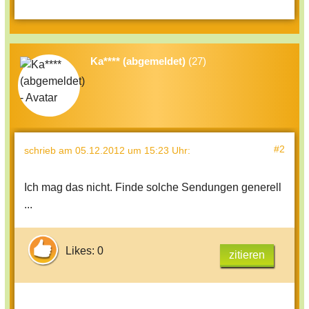
Ka**** (abgemeldet)
(27)
#2
schrieb
am 05.12.2012 um 15:23 Uhr
:
Ich mag das nicht. Finde solche Sendungen generell
...
Likes: 0
zitieren