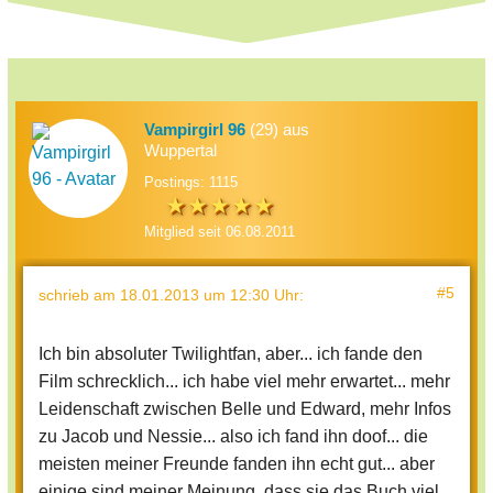
Vampirgirl 96
(29) aus
Wuppertal
Postings: 1115
Mitglied seit 06.08.2011
#5
schrieb
am 18.01.2013 um 12:30 Uhr
:
Ich bin absoluter Twilightfan, aber... ich fande den
Film schrecklich... ich habe viel mehr erwartet... mehr
Leidenschaft zwischen Belle und Edward, mehr Infos
zu Jacob und Nessie... also ich fand ihn doof... die
meisten meiner Freunde fanden ihn echt gut... aber
einige sind meiner Meinung, dass sie das Buch viel