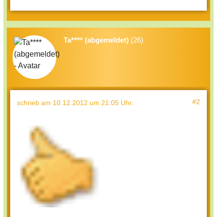
Ta**** (abgemeldet)
(26)
#2
schrieb
am 10.12.2012 um 21:05 Uhr
: