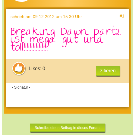
#1
schrieb
am 09.12.2012 um 15:30 Uhr
:
Breaking Dawn part2
ist mega gut und
toll!!!!!!!!!!!!!!!!
Likes: 0
zitieren
- Signatur -
Schreibe einen Beitrag in dieses Forum!