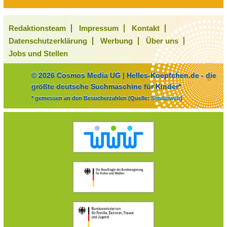
Redaktionsteam
Impressum
Kontakt
Datenschutzerklärung
Werbung
Über uns
Jobs und Stellen
© 2026 Cosmos Media UG | Helles-Koepfchen.de - die
größte deutsche Suchmaschine für Kinder*
* gemessen an den Besucherzahlen (Quelle:
Similarweb
)