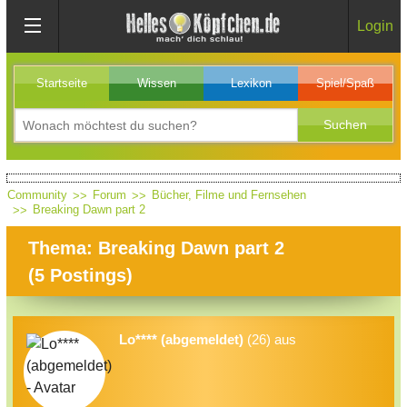
Login
Startseite
Wissen
Lexikon
Spiel/Spaß
Community
Forum
Bücher, Filme und Fernsehen
Breaking Dawn part 2
Thema: Breaking Dawn part 2
(
5
Postings)
Lo**** (abgemeldet)
(26) aus