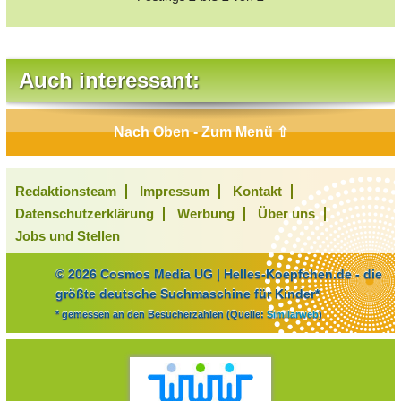
Auch interessant:
Nach Oben - Zum Menü ⇧
Redaktionsteam
Impressum
Kontakt
Datenschutzerklärung
Werbung
Über uns
Jobs und Stellen
© 2026 Cosmos Media UG | Helles-Koepfchen.de - die
größte deutsche Suchmaschine für Kinder*
* gemessen an den Besucherzahlen (Quelle:
Similarweb
)