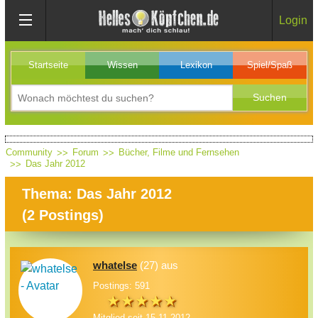
Login
Startseite
Wissen
Lexikon
Spiel/Spaß
Community
Forum
Bücher, Filme und Fernsehen
Das Jahr 2012
Thema: Das Jahr 2012
(
2
Postings)
whatelse
(27) aus
Postings: 591
Mitglied seit 15.11.2012